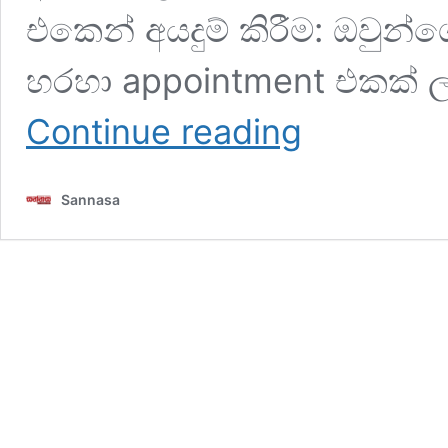
එකෙන් අයදුම් කිරීම: ඔවුන්
හරහා appointment එකක් ල
ඕස්ට්‍රේලියාවේ
Continue reading
සිටම
විවාහය
ලියාපදිංචි
Sannasa
කරමු