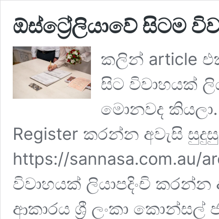
ඕස්ට්‍රේලියාවේ සිටම වි
කලින් article එ
සිට විවාහයක් ලි
මොනවද කියලා. ඕ
Register කරන්න අවැසි සුදුසු
https://sannasa.com.au/a
විවාහයක් ලියාපදිංචි කරන්
ආකාරය ශ්‍රී ලංකා කොන්සල්