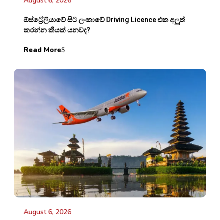
August 6, 2026
ඕස්ට්‍රේලියාවේ සිට ලංකාවේ Driving Licence එක අලුත්
කරන්න කීයක් යනවද?
Read More
August 6, 2026