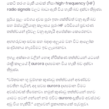
කෙටි තරංග මැකී යාමක් නිසා high-frequency (HF)
radio signals වලට බාධා ඇති විය හැකි බව දක්වා තිබුණා.
සූර්ය සුළං වේගය දවස පුරා ඉතා ශක්තිමත් වනු ඇති බව
සහ ඕස්ට්‍රේලියානු කලාපය පුරා HF රේඩියෝ ප්‍රචාරණ
තත්ත්වයන් දුර්වල වනු ඇතැයි අපේක්ෂා කෙරෙනවා.
අඟහරුවාදා සවස සහ බදාදා අලුයම වන විට ආලෝක
සංදර්ශනය නැරඹීමට ඉඩ ලැබෙනවා.
ඉහළ අක්ෂාංශ වලින් හොඳ නිරීක්ෂණ තත්ත්වයන් යටතේ
රාත්‍රී කාලයේ දී aurora දෘශ්‍යමාන විය හැකි බව දක්වා
තිබුණා.
“වර්තමාන භූ චුම්භක කුණාටු තත්ත්වයන් අඛණ්ඩව
පවතින බැවින්, අද සවස aurora දෘශ්‍යමාන වීමට
අවස්ථාවක් තිබෙනවා. නමුත් කුණාටු තත්ත්වයන් පහව
යාමට පටන් ගන්නේ නම් එවිට aurora දැකීමේ අවස්ථාව
අඩු විය හැකියි.” යනුවෙන් ප්‍රකාශකයෙක් පැවසුවා.