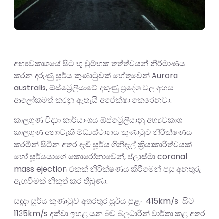
අභ්‍යවකාශයේ සිට භූ චුම්භක තත්ත්වයන් නිර්මාණය
කරන දරුණු සූර්ය කුණාටුවක් හේතුවෙන් Aurora
australis, ඕස්ට්‍රේලියාවේ දකුණු ප්‍රදේශ වල අහස
ආලෝකමත් කරනු ඇතැයි අපේක්ෂා කෙරෙනවා.
කාලගුණ විද්‍යා කාර්යාංශය ඕස්ට්‍රේලියානු අභ්‍යවකාශ
කාලගුණ අනාවැකි මධ්‍යස්ථානය කුණාටුව නිරීක්ෂණය
කරමින් සිටින අතර දැඩි සූර්ය ගිනිදැල් ක්‍රියාකාරිත්වයක්
හෝ සූර්යයාගේ කොරෝනාවෙන්, ප්ලාස්මා coronal
mass ejection එකක් නිරීක්ෂණය කිරීමෙන් පසු අනතුරු
ඇඟවීමක් නිකුත් කර තිබුණා.
සඳුදා සූර්ය කුණාටුව අතරතුර සූර්ය සුළං 415km/s සිට
1135km/s දක්වා ඉහළ යන බව බලධාරීන් වාර්තා කළ අතර