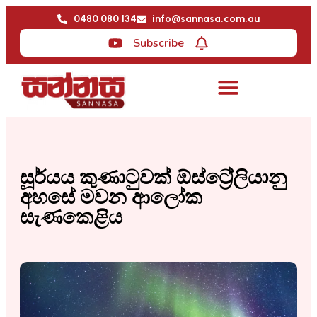
0480 080 134
info@sannasa.com.au
Subscribe
සූර්යය කුණාටුවක් ඕස්ට්‍රේලියානු
අහසේ මවන ආලෝක
සැණකෙළිය