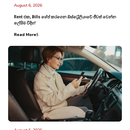
August 6, 2026
Rent එක, Bills ශේප් කරගෙන ඕස්ට්‍රේලියාවේ ජීවත් වෙන්න
ලේසිම විදිහ!
Read More