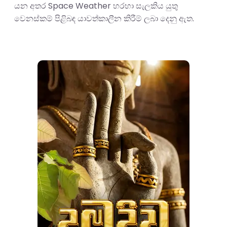
යන අතර Space Weather හරහා සැලකිය යුතු
වෙනස්කම් පිළිබඳ යාවත්කාලීන කිරීම් ලබා දෙනු ඇත.