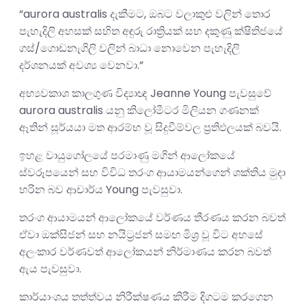
“aurora australis දැකීමට, ඔබට වලාකුළු වලින් තොර
පැහැදිලි අහසක් සහිත අඳුරු රාත්‍රියක් සහ දකුණු ක්ෂිතිජයේ
ගස්/ගොඩනැගිලි වලින් බාධා නොවෙන පැහැදිලි
දර්ශනයක් අවශ්‍ය වෙනවා.”
අභ්‍යවකාශ කාලගුණ විද්‍යාඥ Jeanne Young පැවසුවේ
aurora australis යනු කිලෝමීටර මිලියන ගණනක්
ඈතින් සූර්යයා මත ආරම්භ වූ සිදුවීම්වල ප්‍රතිඵලයක් බවයි.
ඉහළ වායුගෝලයේ පරමාණු මගින් ආලෝකයේ
ස්වරූපයෙන් සහ විවිධ තරංග ආයාමයන්ගෙන් ශක්තිය මුදා
හරින බව ආචාර්ය Young පැවසුවා.
තරංග ආයාමයන් ආලෝකයේ වර්ණය තීරණය කරන බවත්
ඒවා ඔක්සිජන් සහ නයිට්‍රජන් සමඟ මිශ්‍ර වූ විට අහසේ
අලංකාර වර්ණවත් ආලෝකයන් නිර්මාණය කරන බවත්
ඇය පැවසුවා.
කාර්යාංශය තත්ත්වය නිරීක්ෂණය කිරීම දිගටම කරගෙන