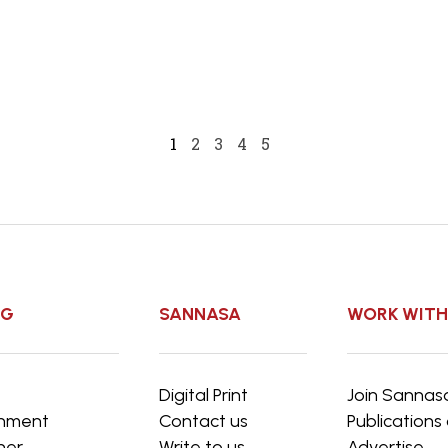
1
2
3
4
5
OG
SANNASA
WORK WITH
e
Digital Print
Join Sannas
inment
Contact us
Publication
ner
Write to us
Advertise