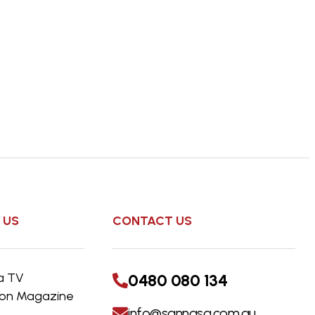
 US
CONTACT US
a TV
0480 080 134
s on Magazine
info@sannasa.com.au