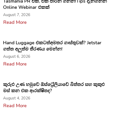
Tasmania PR එක, එක පාරින් ගන්න!Tips දැනගන්න
Online Webinar එකක්
August 7, 2026
Read More
Hand Luggage එකටත්අමතර ගාස්තුවක්? Jetstar
ගත්ත අලුත්ම තීරණය මෙන්න!
August 6, 2026
Read More
කුරුළු උණ හමුවේ ඕස්ට්‍රේලියාවේ බිත්තර සහ කුකුළු
මස් කන එක ආරක්ෂිතද?
August 4, 2026
Read More