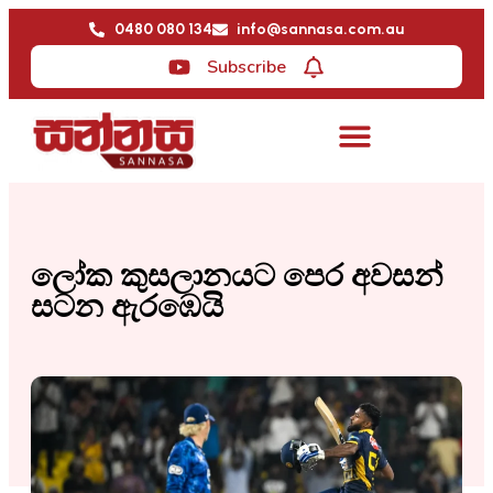
0480 080 134
info@sannasa.com.au
Subscribe
ලෝක කුසලානයට පෙර අවසන්
සටන ඇරඹෙයි