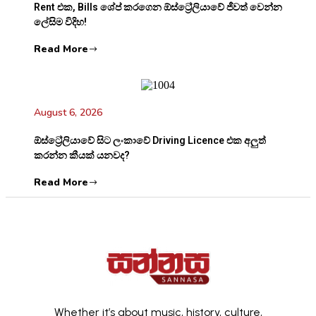
Rent එක, Bills ශේප් කරගෙන ඕස්ට්‍රේලියාවේ ජීවත් වෙන්න
ලේසිම විදිහ!
Read More
August 6, 2026
ඕස්ට්‍රේලියාවේ සිට ලංකාවේ Driving Licence එක අලුත්
කරන්න කීයක් යනවද?
Read More
Whether it’s about music, history, culture,