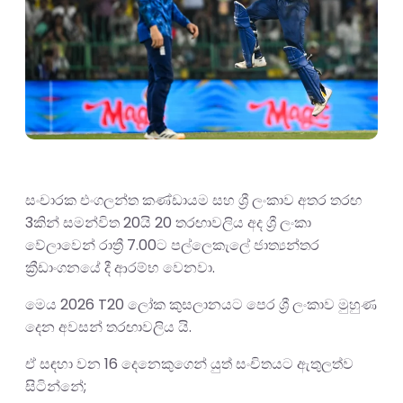
සංචාරක එංගලන්ත කණ්ඩායම සහ ශ්‍රී ලංකාව අතර තරඟ
3කින් සමන්විත 20යි 20 තරඟාවලිය අද ශ්‍රී ලංකා
වේලාවෙන් රාත්‍රී 7.00ට පල්ලෙකැලේ ජාත්‍යන්තර
ක්‍රීඩාංගනයේ දී ආරම්භ වෙනවා.
මෙය 2026 T20 ලෝක කුසලානයට පෙර ශ්‍රී ලංකාව මුහුණ
දෙන අවසන් තරඟාවලිය යි.
ඒ සඳහා වන 16 දෙනෙකුගෙන් යුත් සංචිතයට ඇතුලත්ව
සිටින්නේ;