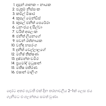
දසුන් ශානක – නායක
පැතුම් නිස්සංක
කමිල් මිෂාර
කුසල් මෙන්ඩිස්
කුසල් ජනිත් පෙරේරා
ධනංජය ද සිල්වා
චරිත් අසලංක
ජනිත් ලියනගේ
පවන් රත්නායක
වනිඳු හසරංග
දුනිත් වෙල්ලාලගේ
මහීෂ් තීක්ෂණ
දුෂ්මන්ත චමීර
ප්‍රමෝද් මධුෂාන්
මතීෂ පතිරණ
එෂාන් මාලිංග
දෙරට අතර පැවති එක් දින තරඟාවලිය 2-1ක් ලෙස ජය
ගැනීමට එංගලන්තය සමත් වුණා.