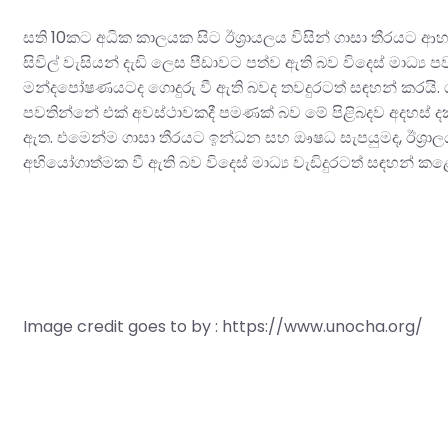
සති 10කට අධික කාලයක සිට ඊශ්‍රායලය විසින් ගාසා තීරයට ආහ
සිවිල් වැසියන් දැඩි ලෙස පීඩාවට පත්ව ඇති බව විදෙස් මාධ්‍
මන්දපෝෂණයටද ගොදුරු වී ඇති බවද තවදුරටත් සඳහන් කරයි.
පවතින්නේ එක් අවස්ථාවකදී පමණක් බව මේ පිළිබදව අදහස් දක්
ඇත. එමෙන්ම ගාසා තීරයට ඉන්ධන සහ ඖෂධ සැපයුමද, ඊශ්‍රාලය
අභියෝගාත්මක වී ඇති බව විදෙස් මාධ්‍ය වැඩිදුරටත් සඳහන් කළ
Image credit goes to by : https://www.unocha.org/