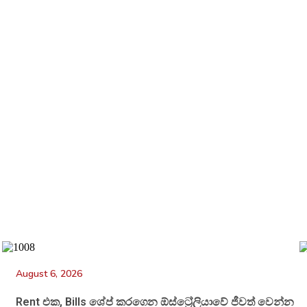
August 6, 2026
Rent එක, Bills ශේප් කරගෙන ඕස්ට්‍රේලියාවේ ජීවත් වෙන්න