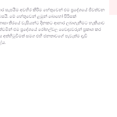
ාර සැපයීම අවහිර කිරීම හේතුවෙන් එම ප්‍රදේශයේ ජීවත්වන
ය පවසයි. මේ හේතුවෙන් ළමුන් බොහෝ පිරිසක්
 ගාසා තීරයේ වැසියන්ට දිනකට ආහාර ලබාගැනීමට හැකියාව
වමින් එම ප්‍රදේශයේ රෝහල්වල වෛද්‍යවරුන් ප්‍රකාශ කර
 අත්හිටුවීමත් සමග එහි ජනතාවගේ පැවැත්ම දැඩි
ේය.