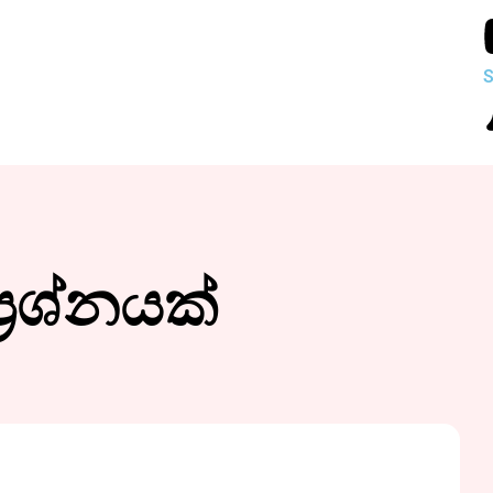
S
‍රශ්නයක්