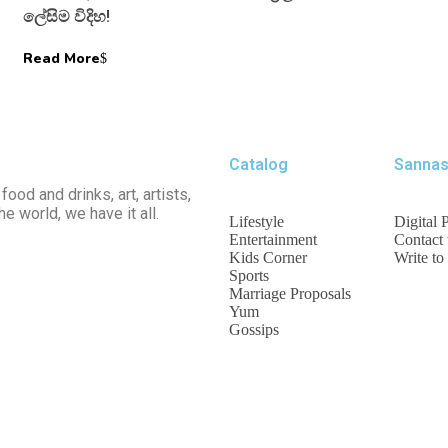
ලේසිම විදිහ!
Read More
Catalog
Sanna
food and drinks, art, artists,
he world, we have it all.
Lifestyle
Digital P
Entertainment
Contact 
Kids Corner
Write to
Sports
Marriage Proposals
Yum
Gossips