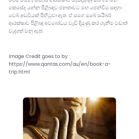
කෙසේද යන්න පිළිබඳව ජනතාවට මඟ පෙන්වීම සඳහා
වෙබ් අඩවියක් පිහිටුවා ඇත. ඒ සමග ඔබේ සයිබර්
ආරක්ෂාව පිළිබඳ අවබෝධය වැඩි දියුණු කර ගැනීම වඩාත්
වැදගත් වනු ඇත.
Image Credit goes to by :
https://www.qantas.com/au/en/book-a-
trip.html