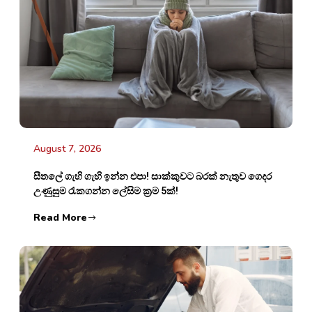
August 7, 2026
සීතලේ ගැහි ගැහි ඉන්න එපා! සාක්කුවට බරක් නැතුව ගෙදර
උණුසුම රැකගන්න ලේසිම ක්‍රම 5ක්!
Read More