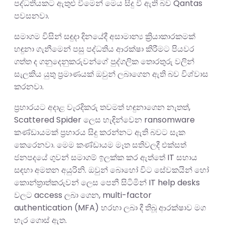
පද්ධතියකට ඇතුළු වීමෙන් මෙය සිදු වී ඇති බව Qantas
පවසනවා.
සමාගම විසින් සඳුදා දිනයේදී අසාමාන්‍ය ක්‍රියාකාරකමක්
හඳුනා ගැනීමෙන් පසු පද්ධතිය ආරක්ෂා කිරීමට පියවර
ගත්ත ද ගනුදෙනුකරුවන්ගේ පුද්ගලික තොරතුරු වලින්
සැලකිය යුතු ප්‍රමාණයක් ඔවුන් ලබාගෙන ඇති බව විශ්වාස
කරනවා.
ප්‍රහාරයට අදාළ වැරදිකරු තවමත් හඳුනාගෙන නැතත්,
Scattered Spider ලෙස හැඳින්වෙන ransomware
කණ්ඩායමක් ප්‍රහාරය සිදු කරන්නට ඇති බවට සැක
කෙරෙනවා. මෙම කණ්ඩායම මෑත සතිවලදී එක්සත්
ජනපදයේ ගුවන් සමාගම් ඉලක්ක කර ඇත්තේ IT සහාය
සඳහා අමතන අයුරිනි. ඔවුන් බොහෝ විට සේවකයින් හෝ
කොන්ත්‍රාත්කරුවන් ලෙස පෙනී සිටිමින් IT help desks
වලට access ලබා ගෙන, multi-factor
authentication (MFA) හරහා ලබා දී තිබූ ආරක්ෂාව මග
හැර ගොස් ඇත.