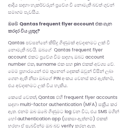
ආදිය සඳහා හැකර්වරුන් ප්‍රවේශ වී නොමැති බවත් ගුවන්
සමාගම පැවසීය.
ඔබේ Qantas frequent flyer account එක ගැන
කරදර විය යුතුද?
Qantas පවසන්නේ කිසිදු ගිණුමක් අවදානමට ලක් වී
නොමැති බවයි. ඔබගේ Qantas frequent flyer
account එකට ප්‍රවේශ වීම සඳහා, ඔබට account
number එක, surname එක සහ pin එකක් අවශ්‍ය වේ.
මෙම ප්‍රහාරයෙන් එම තුනෙන් දෙකක් ඔවුන් විසින් ලබා
ගෙන ඇති නිසා ඔබගේ PIN අංකය වෙනස් කර ඇත්නම්,
එය අවදානමට ලක් විය හැකිය.
කෙසේ වෙතත්, Qantas එහි frequent flyer accounts
සඳහා multi-factor authentication (MFA) සක්‍රීය කර
ඇත. එනම් ඔබ ඔබේ ගිණුමට log වන විට, එය SMS මගින්
හෝ authentication app (සකසා ඇත්නම්) එකක්
හරහා ඒ සැබවින්ම ඔබ බව verify කරනු ඇත.