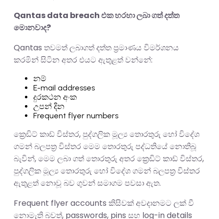
Qantas data breach එක හරහා ලබා ගත් දත්ත
මොනවාද?
Qantas තවමත් ලබාගත් දත්ත ප්‍රමාණය විමර්ශනය
කරමින් සිටින අතර එයට ඇතුළත් වන්නේ:
නම්
E-mail addresses
දුරකථන අංක
උපන් දින
Frequent flyer numbers
ක්‍රෙඩිට් කාඩ් විස්තර, පුද්ගලික මූල්‍ය තොරතුරු හෝ විදේශ
ගමන් බලපත්‍ර විස්තර මෙම තොරතුරු පද්ධතියේ නොතිබූ
බැවින්, මෙම ලබා ගත් තොරතුරු අතර ක්‍රෙඩිට් කාඩ් විස්තර,
පුද්ගලික මූල්‍ය තොරතුරු හෝ විදේශ ගමන් බලපත්‍ර විස්තර
ඇතුළත් නොවූ බව ගුවන් සමාගම පවසා ඇත.
Frequent flyer accounts කිසිවක් අවදානමට ලක් වී
නොමැති බවත්, passwords, pins සහ log-in details