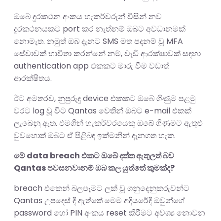
ඔබේ දුරකථන අංකය හැකර්වරුන් විසින් නව
දුරකථනයකට port කර නැත්නම් ඔබට අවධානමක්
නොමැත. නමුත් ඔබ දැනට SMS මත පදනම් වූ MFA
සේවාවක් භාවිතා කරන්නේ නම්, වැඩි ආරක්ෂාවක් සඳහා
authentication app එකකට මාරු වීම වඩාත්
ආරක්ෂිතය.
ඊට අමතරව, නුපුරුදු device එකකට ඔබේ ගිණුම පළමු
වරට log වූ විට Qantas වෙතින් ඔබට e-mail එකක්
ලැබෙනු ඇත. එමගින් හැකර්වරයෙකු ඔබේ ගිණුමට ඇතුළු
වුවහොත් ඔබට ඒ පිළිබඳ ඉක්මනින් දැනගත හැක.
මේ data breach එකට ඔබේ දත්ත ඇතුලත් බව
Qantas පවසනවානම් ඔබ කල යුත්තේ කුමක්ද?
breach එකෙන් බලපෑමට ලක් වූ ගනුදෙනුකරුවන්ට
Qantas උපදෙස් දී ඇත්තේ මෙම අදියරේදී ඔවුන්ගේ
password හෝ PIN අංකය reset කිරීමට අවශ්‍ය නොවන