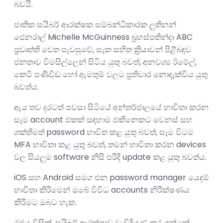
බවයි.
ජාතික සයිබර් ආරක්ෂක සම්බන්ධීකාරක ලුතිනන්
ජෙනරාල් Michelle McGuinness බ්‍රහස්පතින්දා ABC
ප්‍රවෘත්ති වෙත පැවසුවේ, සැක සහිත ක්‍රියාවන් පිළිබඳව
ජනතාව විමසිල්ලෙන් සිටිය යුතු බවත්, අනවශ්‍ය ඊමේල්,
කෙටි පණිවිඩ හෝ ඇමතුම් වලට ප්‍රතිචාර නොදැක්විය යුතු
බවත්ය.
ඇය තව දුරටත් පවසා සිටියේ අන්තර්ජාලයේ භාවිතා කරන
සෑම account එකක් සඳහාම එකිනෙකට වෙනස් සහ
ශක්තිමත් password භාවිත කළ යුතු බවත්, සෑම විටම
MFA භාවිතා කළ යුතු බවත්, තමන් භාවිතා කරන devices
වල සියලුම software නිසි පරිදි update කළ යුතු බවත්ය.
iOS සහ Android සමග එන password manager යෙදුම්
භාවිතා කිරීමෙන් ඔබේ විවිධ accounts නිරීක්ෂණය
කිරීමට ඔබට හැක.
රජය විසින්, සයිබර් ආරක්ෂාව වැඩිදියුණු කර ගන්නේ