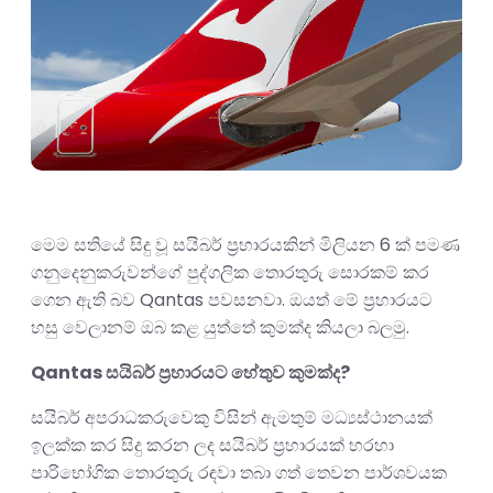
මෙම සතියේ සිදු වූ සයිබර් ප්‍රහාරයකින් මිලියන 6 ක් පමණ
ගනුදෙනුකරුවන්ගේ පුද්ගලික තොරතුරු සොරකම් කර
ගෙන ඇති බව Qantas පවසනවා. ඔයත් මේ ප්‍රහාරයට
හසු වෙලානම් ඔබ කළ යුත්තේ කුමක්ද කියලා බලමු.
Qantas සයිබර් ප්‍රහාරයට හේතුව කුමක්ද?
සයිබර් අපරාධකරුවෙකු විසින් ඇමතුම් මධ්‍යස්ථානයක්
ඉලක්ක කර සිදු කරන ලද සයිබර් ප්‍රහාරයක් හරහා
පාරිභෝගික තොරතුරු රඳවා තබා ගත් තෙවන පාර්ශවයක