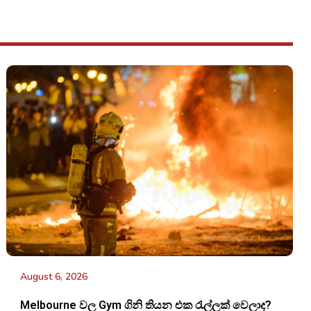
August 6, 2026
Melbourne වල Gym ගිනි තියන එක රැල්ලක් වෙලාද?