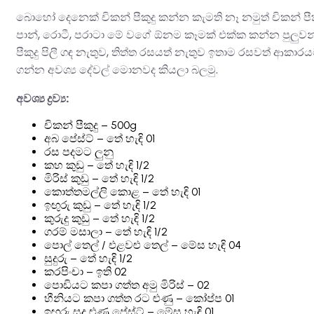
බොහෝ දෙනෙක් චිකන් පීකුදු කන්න කැමති නෑ නමුත් චිකන් ප
පාන්, රොටී, පරාටා මේ වගේ ඕනම කෑමක් එක්ක කන්න පුලුවන්
පීකුදු පිලී ගඳ නැතුව, තිත්ත රසයත් නැතුව ඉතාම රසවත් ආකාර
ගන්න අවශ්‍ය දේවල් මොනවද කියලා බලමු.
අවශ්‍ය ද්‍රව්‍ය:
චිකන් පීකුදු – 500g
අබ පේස්ට් – තේ හැඳි 01
රස පදමට ලුනු
කහ කුඩු – තේ හැඳි 1/2
මිරිස් කුඩු – තේ හැඳි 1/2
කොත්තමල්ලි කොළ – තේ හැඳි 01
ඉඟුරු කුඩු – තේ හැඳි 1/2
කුරුදු කුඩු – තේ හැඳි 1/2
ගරම් මසාලා – තේ හැඳි 1/2
පොල් තෙල් / එළවළු තෙල් – මේස හැඳි 04
සුදුරු – තේ හැඳි 1/2
කරපිංචා – ඉති 02
පොඩියට කපා ගත්ත අමු මිරිස් – 02
හීනියට කපා ගත්ත රට ළුණු – කෝප්ප 01
ඉඟුරු සුදු ළුණු පේස්ට් – මේස හැඳි 01