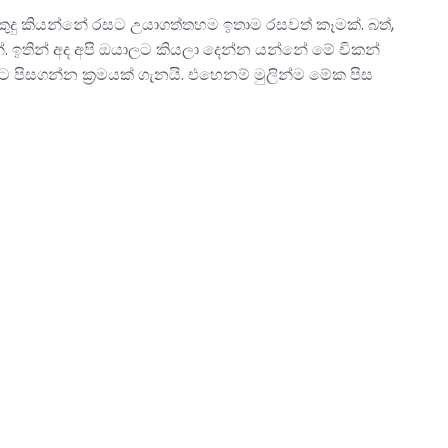
ීකුදු කියන්නේ රසට උයාගත්තහම ඉතාම රසවත් කෑමක්. බත්,
. ඉතින් අද අපි ඔයාලට කියලා දෙන්න යන්නේ මේ චිකන්
යට පිසගන්න ක්‍රමයක් ගැනයි. එහෙනම් මුලින්ම මේක පිස