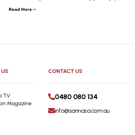
Read More
 US
CONTACT US
a TV
0480 080 134
s on Magazine
info@sannasa.com.au