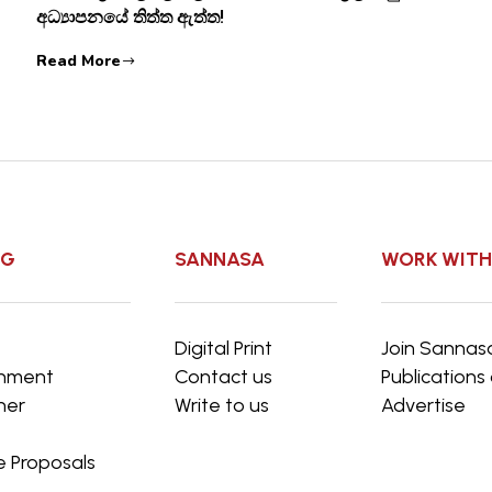
අධ්‍යාපනයේ තිත්ත ඇත්ත!
Read More
OG
SANNASA
WORK WITH
e
Digital Print
Join Sannas
inment
Contact us
Publication
ner
Write to us
Advertise
e Proposals