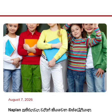
August 7, 2026
Naplan ප්‍රතිඵලවල වලින් කියවෙන ඕස්ට්‍රේලියානු