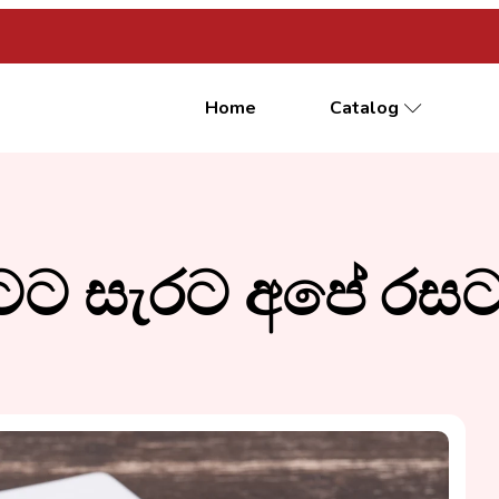
Home
Catalog
 සැරට අපේ රසට චි