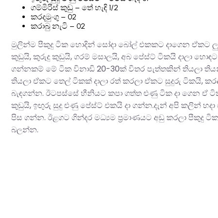
ගම්මිරිස් කුඩු – තේ හැඳි 1/2
කරදමුංගු – 02
කරාබු නැටි – 02
මුලින්ම පීකුදු ටික හොදින් සෝදා බෝල් එකකට දාගෙන ඒකට ලුනුය
කුඩුයි, කුරුදු කුඩුයි, ගරම් මසාලයි, අබ පේස්ට් ටිකයි දාලා
ගන්නකම් මේ ටික විනාඩි 20-30ක් විතර පැත්තකින් තියලා තිය
තියලා ඒකට තෙල් ටිකක් දාලා රත් කරලා ඒකට සුදුරු ටිකයි, කරදමුං
බැඳගන්න. ඊටපස්සේ හීනියට කපා ගත්ත ළුණු ටික දා ගෙන ඒ ටි
කුඩුයි, ඉඟුරු සුදු ළුණු පේස්ට් එකයි දා ගන්න.
දැන් අපි කලින් හදා
පිස ගන්න. ඊළගට ගින්දර මධ්‍යම ප්‍රමාණයට අඩු කරලා පීකුද
බලන්න.