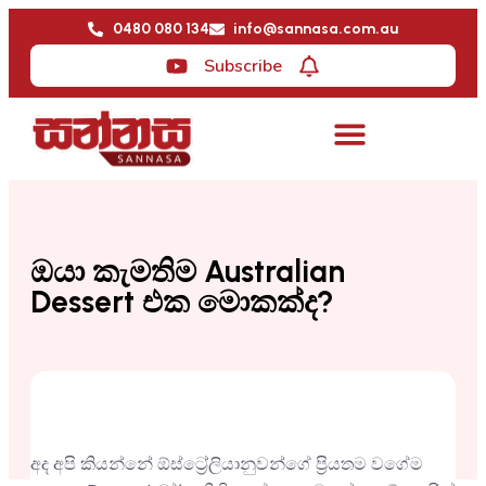
0480 080 134
info@sannasa.com.au
Subscribe
ඔයා කැමතිම Australian
Dessert එක මොකක්ද?
අද අපි කියන්නේ ඕස්ට්‍රේලියානුවන්ගේ ප්‍රියතම වගේම