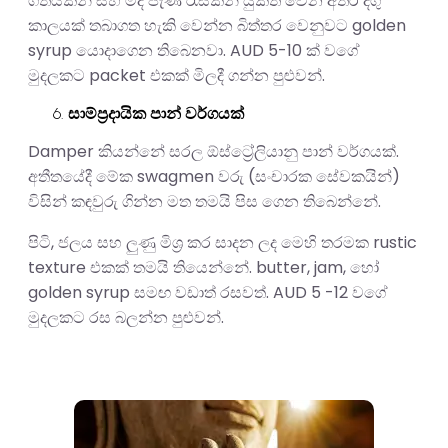
ගතියකින් සහ මද පැණි රැසකින් යුක්ත වෙන අතර දිගු
කාලයක් තබාගත හැකි වෙන්න බිත්තර වෙනුවට golden
syrup යොදාගෙන තිබෙනවා. AUD 5-10 ක් වගේ
මුදලකට packet එකක් මිලදී ගන්න පුළුවන්.
සාම්ප්‍රදායික පාන් වර්ගයක්
Damper කියන්නේ සරල ඕස්ට්‍රේලියානු පාන් වර්ගයක්.
අතීතයේදී මේක swagmen වරු (සංචාරක සේවකයින්)
විසින් කඳවුරු ගින්න මත තමයි පිස ගෙන තිබෙන්නේ.
පිටි, ජලය සහ ලුණු මිශ්‍ර කර සාදන ලද මෙහි තරමක rustic
texture එකක් තමයි තියෙන්නේ. butter, jam, හෝ
golden syrup සමඟ වඩාත් රසවත්. AUD 5 -12 වගේ
මුදලකට රස බලන්න පුළුවන්.