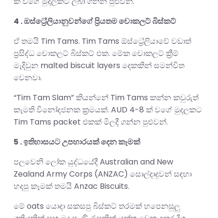
ක් වගේ මුදලකට ලබා ගන්න පුළුවන්.
4 . ඔස්ට්‍රේලියානුවන්ගේ ප්‍රියතම චොකලට් බිස්කට්
ඒ තමයි Tim Tams. Tim Tams ඕස්ට්‍රේලියාවේ වඩාත්
ප්‍රසිද්ධ චොකලට් බිස්කට් එක. මේක චොකලට් ක්‍රීම්
මැදිවුන malted biscuit layers දෙකකින් සමන්විත
වෙනවා.
“Tim Tam Slam” කියන්නේ Tim Tams කන්න කවුරුත්
කැමති විනෝදජනක ක්‍රමයක්. AUD 4-8 ක් වගේ මුදලකට
Tim Tams packet එකක් මිලදී ගන්න පුළුවන්.
5 . ඉතිහාසයට උපහාරයක් දෙන කෑමක්
පලවෙනි ලෝක යුද්ධයේදී Australian and New
Zealand Army Corps (ANZAC) සොල්දාදුවන් සඳහා
හදපු කෑමක් තමයි Anzac Biscuits.
මේ oats යොදා සකසපු බිස්කට් තරමක් හපෙනසුලු