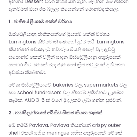
අනන්‍ය Dessert වර්ග කිහිපයක් ගැන. බලන්න මේ අතරින්
දැනටමත් ඔයා රස බලලා තියෙන්නේ මොනවද කියලා.
1 . ජාතියේ ප්‍රියතම කේක් වර්ගය
ඕස්ට්‍රේලියානු ජාතිකයන්ගේ ප්‍රියතම කේක් වර්ගය
Lamingtons කිව්වොත් බොහෝ දුරට හරි. Lamingtons
කියන්නේ චොකලට් තවාරලා වියළි පොල් වල දැවටු
ස්පොන්ජ් කේක් වලින් සාදන ඕස්ට්‍රේලියානු අතුරුපසක්.
සමහර විට මේකේ මැද ජෑම් හෝ ක්‍රීම් තට්ටුවක් ද තිබෙන
අවස්ථා තිබෙනවා.
මේක ඕස්ට්‍රේලියාවේ bakeries වල, supermarkets වල
සහ school fundraisers වල නිතරම දකින්නට ලැබෙන
කෑමක්. AUD 3-6 ක් වගේ මුදලකට ලබා ගන්න පුළුවන්.
2 . නවසීලන්තයත් අයිතිවාසිකම් කියන කෑමක්
මේ තමයි Pavlova. Pavlova කියන්නේ crispy outer
shell එකක් සහිත meringue සහිත අතුරුපසක්. මේකේ