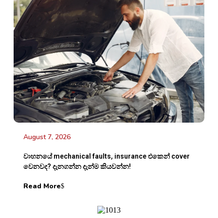
August 7, 2026
වාහනයේ mechanical faults, insurance එකෙන් cover
වෙනවද? දැනගන්න දැන්ම කියවන්න!
Read More