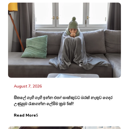
August 7, 2026
සීතලේ ගැහි ගැහි ඉන්න එපා! සාක්කුවට බරක් නැතුව ගෙදර
උණුසුම රැකගන්න ලේසිම ක්‍රම 5ක්!
Read More