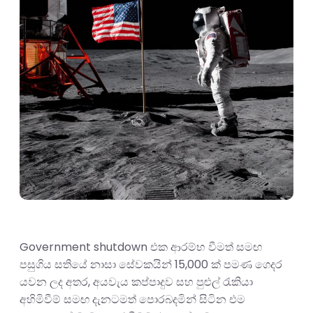
Government shutdown එක ආරම්භ වීමත් සමඟ
පසුගිය සතියේ නාසා සේවකයින් 15,000 ක් පමණ ගෙදර
යවන ලද අතර, අයවැය කප්පාදුව සහ පුළුල් රැකියා
අහිමිවීම් සමඟ දැනටමත් පොරබදමින් සිටින එම