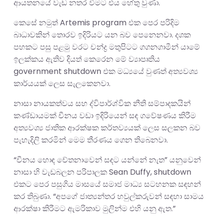
ආයතනයේ වැඩ නතර වීමට එය හේතු වුණා.
කෙසේ නමුත් Artemis program එක පෙර පරිදිම
බාධාවකින් තොරව ඉදිරියට යන බව පෙනෙනවා. දශක
පහකට පසු පළමු වරට චන්ද්‍ර මතුපිටට ගගනගාමීන් යාමේ
ඉලක්කය ඇතිව දියත් කෙරෙන මේ ව්‍යාපෘතිය
government shutdown එක මධ්‍යයේ වුණත් අත්‍යවශ්‍ය
කාර්යයක් ලෙස සැලකෙනවා.
නාසා නායකත්වය සහ ද්විපාර්ශ්වික නීති සම්පාදකයින්
කණ්ඩායමක් චීනය වඩා ඉදිරියෙන් සඳ ගවේෂණය කිරීම
අත්‍යවශ්‍ය ජාතික ආරක්ෂක කර්තව්‍යයක් ලෙස සලකන බව
පැහැදිලි කරමින් මෙම තීරණය ගෙන තිබෙනවා.
“චීනය හොඳ චේතනාවෙන් සඳට යන්නේ නැත” යනුවෙන්
නාසා හි වැඩබලන පරිපාලක Sean Duffy, shutdown
එකට පෙර පසුගිය මාසයේ සමාජ මාධ්‍ය සටහනක සඳහන්
කර තිබුණා. “අපගේ ජාත්‍යන්තර හවුල්කරුවන් සඳහා සාමය
ආරක්ෂා කිරීමට ඇමරිකාව මුලින්ම එහි යනු ඇත.”