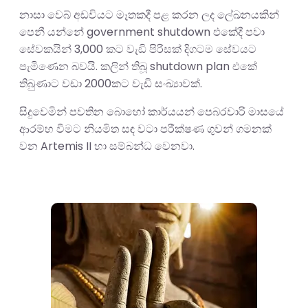
නාසා වෙබ් අඩවියට මෑතකදී පළ කරන ලද ලේඛනයකින්
පෙනී යන්නේ government shutdown එකේදී පවා
සේවකයින් 3,000 කට වැඩි පිරිසක් දිගටම සේවයට
පැමිණෙන බවයි. කලින් තිබූ shutdown plan එකේ
තිබුණාට වඩා 2000කට වැඩි සංඛ්‍යාවක්.
සිදුවෙමින් පවතින බොහෝ කාර්යයන් පෙබරවාරි මාසයේ
ආරම්භ වීමට නියමිත සඳ වටා පරීක්ෂණ ගුවන් ගමනක්
වන Artemis II හා සම්බන්ධ වෙනවා.