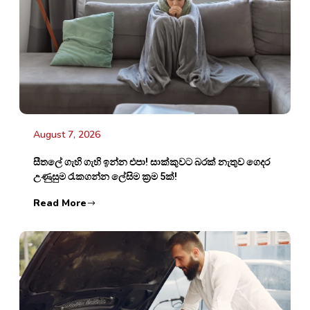
August 7, 2026
සීතලේ ගැහි ගැහි ඉන්න එපා! සාක්කුවට බරක් නැතුව ගෙදර
උණුසුම රැකගන්න ලේසිම ක්‍රම 5ක්!
Read More