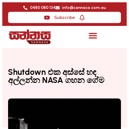
0480 080 134
info@sannasa.com.au
Subscribe
Shutdown එක අස්සේ හඳ
අල්ලන්න NASA ගහන ගේම