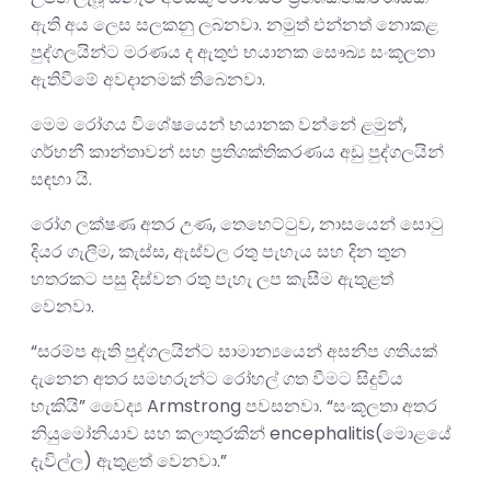
ඇති අය ලෙස සලකනු ලබනවා. නමුත් එන්නත් නොකළ
පුද්ගලයින්ට මරණය ද ඇතුළු භයානක සෞඛ්‍ය සංකූලතා
ඇතිවීමේ අවදානමක් තිබෙනවා.
මෙම රෝගය විශේෂයෙන් භයානක වන්නේ ළමුන්,
ගර්භනී කාන්තාවන් සහ ප්‍රතිශක්තිකරණය අඩු පුද්ගලයින්
සඳහා යි.
රෝග ලක්ෂණ අතර උණ, තෙහෙට්ටුව, නාසයෙන් සොටු
දියර ගැලීම, කැස්ස, ඇස්වල රතු පැහැය සහ දින තුන
හතරකට පසු දිස්වන රතු පැහැ ලප කැසීම ඇතුළත්
වෙනවා.
“සරම්ප ඇති පුද්ගලයින්ට සාමාන්‍යයෙන් අසනීප ගතියක්
දැනෙන අතර සමහරුන්ට රෝහල් ගත වීමට සිදුවිය
හැකියි” වෛද්‍ය Armstrong පවසනවා. “සංකූලතා අතර
නියුමෝනියාව සහ කලාතුරකින් encephalitis(මොළයේ
දැවිල්ල) ඇතුළත් වෙනවා.”