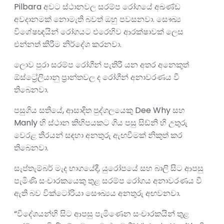
Pilbara අවට ස්ථානවල සරම්ප රෝගයේ අඛණ්ඩ
අවදානමක් නොමැති බවත් ඔහු පවසනවා. සෞඛ්‍ය
විශේෂඥයින් රෝගයට එරෙහිව ආරක්ෂාවක් ලෙස
එන්නත් කිරීම නිර්දේශ කරනවා.
ලොව පුරා සරම්ප රෝගීන් පැතිරී යන අතර අනෙකුත්
ඕස්ට්‍රේලියානු ප්‍රාන්තවල ද රෝගීන් අනාවරණය වී
තිබෙනවා.
පසුගිය සතියේ, ආසාදිත පුද්ගලයෙකු Dee Why සහ
Manly හි ස්ථාන කිහිපයකට ගිය පසු සිඩ්නි හි උතුරු
වෙරළ තීරයන් සඳහා අනතුරු ඇඟවීමක් නිකුත් කර
තිබෙනවා.
සැප්තැම්බර් මැද භාගයේදී, යුරෝපයේ සහ බාලි සිට ආපසු
පැමිණි සංචාරකයෙකු තුළ සරම්ප රෝගය අනාවරණය වී
ඇති බව වික්ටෝරියා සෞඛ්‍යය අනතුරු අඟවනවා.
“විදේශයන්හි සිට ආපසු පැමිණෙන සංචාරකයින් තුළ