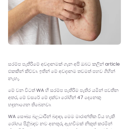
සරම්ප පැතිරීමේ අවදානමක් ගැන අපි ඔබට කලින් article
එකකින් කිව්වා. ඉතින් මේ අවදානම තවමත් පහව ගිහින්
නැහැ.
මේ වන විටත් WA හි සරම්ප පැතිරීම පැතිර යමින් පවතින
අතර, මේ වසරේ මේ දක්වා රෝගීන් 47 දෙනෙකු
හඳුනාගෙන තිබෙනවා.
WA සෞඛ්‍ය බලධාරීන් බදාදා, මෙම මාරාන්තික විය හැකි
රෝගය පිළිබඳව නව අනතුරු ඇඟවීමක් නිකුත් කරමින්