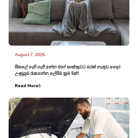
August 7, 2026
සීතලේ ගැහි ගැහි ඉන්න එපා! සාක්කුවට බරක් නැතුව ගෙදර
උණුසුම රැකගන්න ලේසිම ක්‍රම 5ක්!
Read More