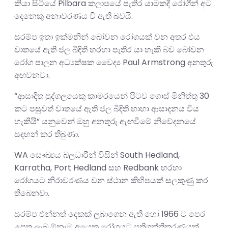
කියා සිටියේ Pilbara කලාපයේ පැතිර යාමකදී රෝගීන් අට
දෙනෙකු අනාවරණය වී ඇති බවයි.
සරම්ප ඉතා ඉක්මනින් බෝවන රෝගයක් වන අතර එය
වාතයේ ඇති ජල බිඳිති හරහා පැතිර යා හැකි බව බෝවන
රෝග පාලන අධ්‍යක්ෂක වෛද්‍ය Paul Armstrong අනතුරු
අඟවනවා.
“ආසාදිත පුද්ගලයෙකු කාමරයෙන් පිටව ගොස් මිනිත්තු 30
කට පසුවත් වාතයේ ඇති ජල බිඳිති හාහා ආසාදනය විය
හැකියි” යනුවෙන් ඔහු අනතුරු ඇඟවීමේ නිවේදනයේ
සඳහන් කර තිබුණා.
WA සෞඛ්‍යය බලධාරීන් විසින් South Hedland,
Karratha, Port Hedland සහ Redbank හරහා
රෝගයට නිරාවරණය වන ස්ථාන කිහිපයක් සලකුණු කර
තිබෙනවා.
සරම්ප එන්නත් දෙකක් ලබාගෙන ඇති හෝ 1966 ට පෙර
උපත ලැබූ ඕනෑම අයෙකු රෝගයට ප්‍රතිශක්තිකරණයක්