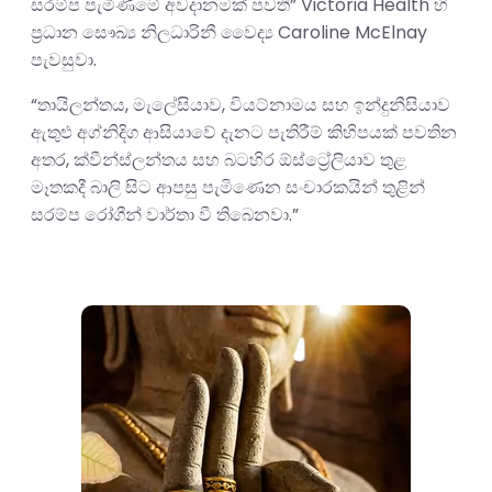
සරම්ප පැමිණීමේ අවදානමක් පවතී” Victoria Health හි
ප්‍රධාන සෞඛ්‍ය නිලධාරිනී වෛද්‍ය Caroline McElnay
පැවසුවා.
“තායිලන්තය, මැලේසියාව, වියට්නාමය සහ ඉන්දුනීසියාව
ඇතුළු අග්නිදිග ආසියාවේ දැනට පැතිරීම් කිහිපයක් පවතින
අතර, ක්වීන්ස්ලන්තය සහ බටහිර ඕස්ට්‍රේලියාව තුළ
මෑතකදී බාලි සිට ආපසු පැමිණෙන සංචාරකයින් තුළින්
සරම්ප රෝගීන් වාර්තා වී තිබෙනවා.”