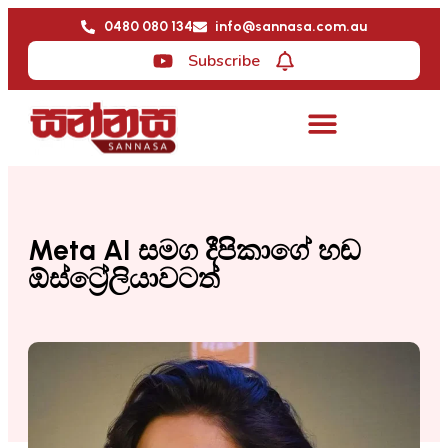
0480 080 134
info@sannasa.com.au
Subscribe
Meta AI සමග දීපිකාගේ හඬ
ඕස්ට්‍රේලියාවටත්