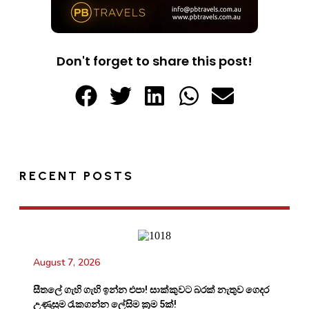
Don't forget to share this post!
RECENT POSTS
August 7, 2026
සීතලේ ගැහි ගැහි ඉන්න එපා! සාක්කුවට බරක් නැතුව ගෙදර
උණුසුම රැකගන්න ලේසිම ක්‍රම 5ක්!