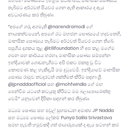
මහජන සෞඛ්‍යයේ ඉහළම ස්ථානයේ, මානසික සෞඛ්‍යය
තැබීමට අර්ථවත් පියවර ගෙන ඇති ආකාරය ද ඇය
අවධාරණය කර තිබුණා.
“අපගේ ගරු අගමැති @narendramodi ගේ
නායකත්වයෙන්, අපගේ රට මහජන සෞඛ්‍යයේ හදවතෙහි,
මානසික සෞඛ්‍යය තැබීමට අර්ථවත් පියවර ගෙන තිබේ.
පසුගිය දශකය තුළ @tlllfoundation හි අප කළ මගේම
ගමන සහ කාර්යය හරහා, මානසික සෞඛ්‍ය සම්පන්න
ඉන්දියාවක් ගොඩනැගීමට අපි එකට එකතු වූ විට
කොපමණ කළ හැකිදැයි මම දුටුවෙමි. ඉන්දියාවේ මානසික
සෞඛ්‍ය රාමුව තවදුරටත් ශක්තිමත් කිරීම සඳහා ශ්‍රී.
@jpnaddaofficial සහ @mohfwindia ගේ මඟ
පෙන්වීම යටතේ කටයුතු කිරීමට මම බලාපොරොත්තු
වෙමි” යනුවෙන් දීපිකා සඳහන් කර තිබුණා.
මධ්‍යම සෞඛ්‍ය සහ පවුල් සුභසාධන අමාත්‍ය JP Nadda
සහ මධ්‍යම සෞඛ්‍ය ලේකම් Punya Salila Srivastava
සමඟ පැවති හමුවකදී ගත් ඡායාරූපයක් ද ඇය සටහන් කර