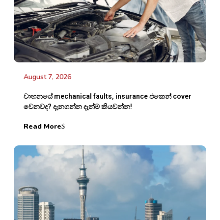
August 7, 2026
වාහනයේ mechanical faults, insurance එකෙන් cover
වෙනවද? දැනගන්න දැන්ම කියවන්න!
Read More