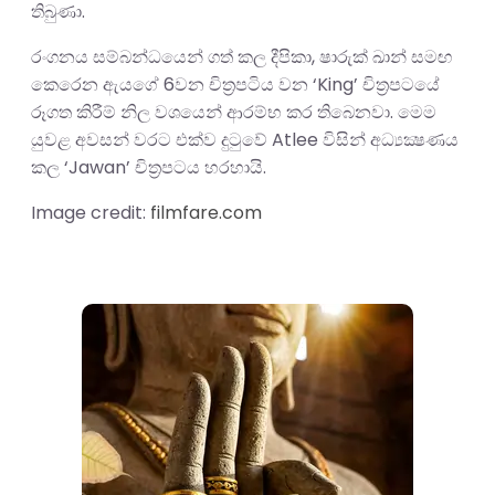
තිබුණා.
රංගනය සම්බන්ධයෙන් ගත් කල දීපිකා, ෂාරුක් ඛාන් සමඟ
කෙරෙන ඇයගේ 6වන චිත්‍රපටිය වන ‘King’ චිත්‍රපටයේ
රූගත කිරීම් නිල වශයෙන් ආරම්භ කර තිබෙනවා. මෙම
යුවළ අවසන් වරට එක්ව දුටුවේ Atlee විසින් අධ්‍යක්‍ෂණය
කල ‘Jawan’ චිත්‍රපටය හරහායි.
Image credit:
filmfare.com