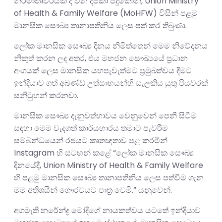
නිර්මාතෘවරියක් ද වන දීපිකා පදුකෝන්, Union Ministry
of Health & Family Welfare (MoHFW) විසින් පළමු
මානසික සෞඛ්‍ය තානාපතිනිය ලෙස පත් කර තිබුණා.
ලෝක මානසික සෞඛ්‍ය දිනය නිමිත්තෙන් මෙම නිවේදනය
නිකුත් කරන ලද අතර, එය මහජන සෞඛ්‍යයේ ප්‍රධාන
අංගයක් ලෙස මානසික යහපැවැත්මට ප්‍රමුඛත්වය දීමට
ඉන්දියාව ගත් අඛණ්ඩ උත්සාහයන්හි සැලකිය යුතු පියවරක්
සනිටුහන් කරනවා.
මානසික සෞඛ්‍ය දැනුවත්භාවය වෙනුවෙන් පෙනී සිටීම
සඳහා මෙම වැදගත් කාර්යභාරය තමාට පැවරීම
සම්බන්ධයෙන් රජයට කෘතඥතාව පළ කරමින්
Instagram හි සටහන් කළේ “ලෝක මානසික සෞඛ්‍ය
දිනයේදී, Union Ministry of Health & Family Welfare
හි පළමු මානසික සෞඛ්‍ය තානාපතිනිය ලෙස පත්වීම ගැන
මම අතිශයින් ගෞරවයට පාත්‍ර වෙමි.” යනුවෙන්.
අගමැති නරේන්ද්‍ර මෝදිගේ නායකත්වය යටතේ ඉන්දියාව