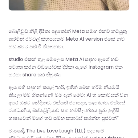
බොලිවුඩ් නිළි දීපිකා පදුකෝන් Meta සමඟ එක්ව කටයුතු
කරමින් රටවල් කිහිපයකම Meta AI version එකේ නව
හඬ බවට පත් වී තිබෙනවා.
studio එකක් තුළ මෙලෙස Meta AI සඳහා ඇගේ හඬ
පටිගත කරන වීඩියෝවක් දීපිකා ඇගේ Instagram එක
හරහා share කර තිබුණා.
ඇය එහි සඳහන් කළේ “හරි, ඉතින් මේක හරිම නියමයි
කියලා මම හිතන්නේ! මම දැන් මෙටා AI හි කොටසක් වන
අතර ඔබට ඉන්දියාව, එක්සත් ජනපදය, කැනඩාව, එක්සත්
රාජධානිය, ඕස්ට්‍රේලියාව සහ නවසීලන්තය පුරා ඉංග්‍රීසි
භාෂාවෙන් මගේ හඬ සමඟ කතාබස් කරන්න පුළුවන්”
මෑතකදී, The Live Love Laugh (LLL) පදනමේ