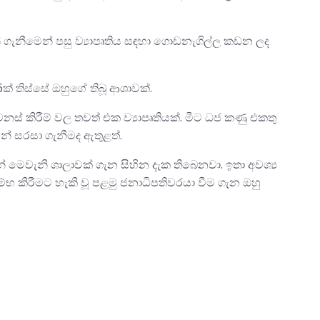
් ගැනීමෙන් පසු ව්‍යාපෘතිය සඳහා ගොඩනැගිල්ල කඩන ලද
 තිස්සේ ඔහුගේ තිබූ ආශාවක්.
් කිරීම් වල තවත් එක ව්‍යාපෘතියක්. මීට ධජ කණු එකතු
ින් සරසා ගැනීමද ඇතුළත්.
් මෙවැනි ශාලාවක් ගැන සිහින දැක තිබෙනවා. ඉතා අවශ්‍ය
ම්භ කිරීමට හැකි වූ පළමු ජනාධිපතිවරයා වීම ගැන ඔහු