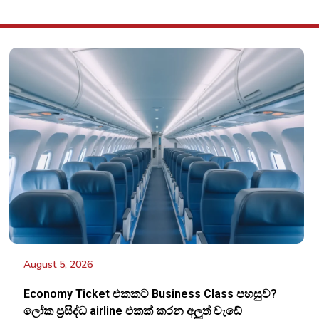
August 5, 2026
Economy Ticket එකකට Business Class පහසුව?
ලෝක ප්‍රසිද්ධ airline එකක් කරන අලුත් වැඩේ