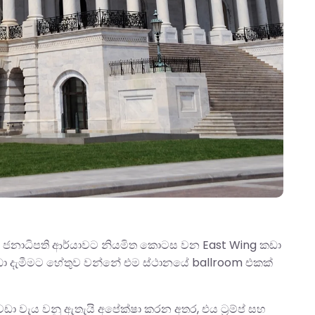
ේ ජනාධිපති ආර්යාවට නියමිත කොටස වන East Wing කඩා
ඩා දැමීමට හේතුව වන්නේ එම ස්ථානයේ ballroom එකක්
ා වැය වනු ඇතැයි අපේක්ෂා කරන අතර, එය ට්‍රම්ප් සහ