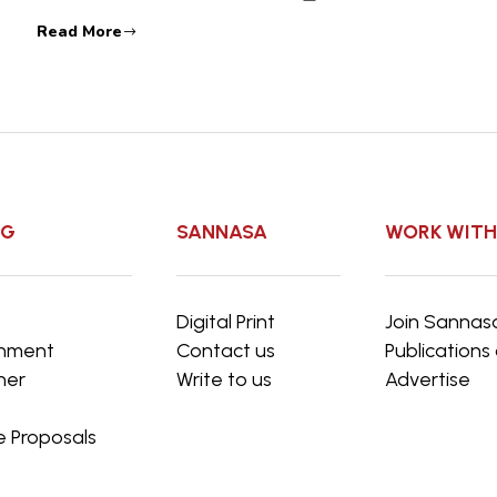
Read More
OG
SANNASA
WORK WITH
e
Digital Print
Join Sannas
inment
Contact us
Publication
ner
Write to us
Advertise
e Proposals