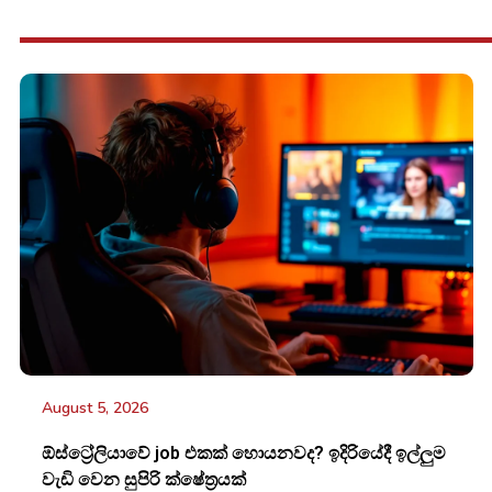
August 5, 2026
ඕස්ට්‍රේලියාවේ job එකක් හොයනවද? ඉදිරියේදී ඉල්ලුම
වැඩි වෙන සුපිරි ක්ෂේත්‍රයක්