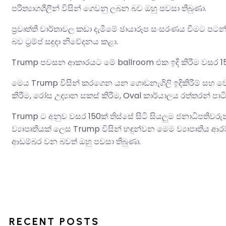
පරිත්‍යාගශීලීන් විසින් ගෙවනු ලබන බව ඔහු පවසා තිබුණා.
ප්‍රවෘත්ති වාර්තාවල කඩා දැමීමේ ඡායාරූප සංසරණය වීමට පටන
බව ට්‍රම්ප් සඳුදා නිවේදනය කළා.
Trump පවසන ආකාරයට මේ ballroom එක ඉදි කිරීම වසර 15ක්
මෙය Trump විසින් කරගෙන යන ගොඩනැගිලි ඉදිකිරීම් සහ වෙනස
කිරීම, රෝස උද්‍යාන සකස් කිරීම, Oval කාර්යාලය රත්තරන් පාට
Trump ට අනුව වසර 150ක් තිස්සේ සිටි සියලුම ජනාධිපතිවරුන
ව්‍යාපෘතියක් ලෙස Trump විසින් හඳුන්වන මෙම ව්‍යාපෘතිය ආර
ආඩම්බර වන බවත් ඔහු පවසා තිබුණා.
RECENT POSTS