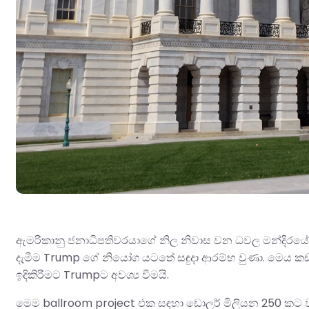
ඇමරිකානු ජනාධිපතිවරයාගේ නිල නිවාස වන ධවල මන්දිරය
දැමීම Trump ගේ නියෝග යටතේ සඳුදා ආරම්භ වුණා. මෙය ක
ඉදිකිරීමට Trumpට අවශ්‍ය වීමයි.
මෙම ballroom project එක සඳහා ඩොලර් මිලියන 250 කට වඩ