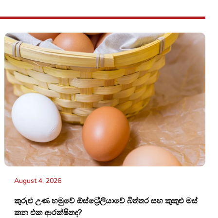
August 4, 2026
කුරුළු උණ හමුවේ ඕස්ට්‍රේලියාවේ බිත්තර සහ කුකුළු මස්
කන එක ආරක්ෂිතද?