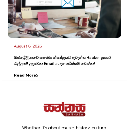
August 6, 2026
ඕස්ට්‍රේලියාවේ සෞඛ්‍ය ක්ෂේත්‍රයට දැවැන්ත Hacker ප්‍රහාර
රැල්ලක්! ලැබෙන Emails ගැන පරිස්සම් වෙන්න!
Read More
Whether it’s about music, history, culture,