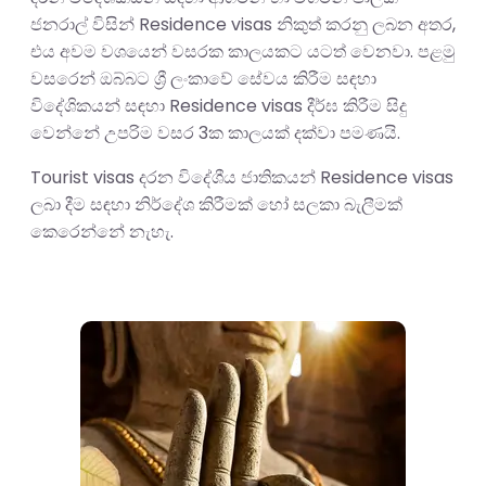
ජනරාල් විසින් Residence visas නිකුත් කරනු ලබන අතර,
එය අවම වශයෙන් වසරක කාලයකට යටත් වෙනවා. පළමු
වසරෙන් ඔබ්බට ශ්‍රී ලංකාවේ සේවය කිරීම සඳහා
විදේශිකයන් සඳහා Residence visas දීර්ඝ කිරීම සිදු
වෙන්නේ උපරිම වසර 3ක කාලයක් දක්වා පමණයි.
Tourist visas දරන විදේශීය ජාතිකයන් Residence visas
ලබා දීම සඳහා නිර්දේශ කිරීමක් හෝ සලකා බැලීමක්
කෙරෙන්නේ නැහැ.