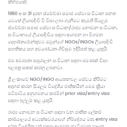
කිහිපයක්;
1980 අංක 31 දරන ස්වේච්ඡා සමාජ සේවා සංවිධාන පනත
යටතේ ලියාපදිංචි වී වීසා ලබා ගැනීමට කැමති සියලුම
ස්වේච්ඡා සමාජ සේවා සංවිධාන/රාජ්‍ය නොවන සංවිධාන,
සංවිධානයේ ලියාපදිංචිය සඳහා ආගමන හා විගමන
දෙපාර්තමේන්තුවට ඔවුන්ගේ NGOs/INGOs ලියාපදිංචි
සහතිකය සහ අවබෝධතා ගිවිසුම ඉදිරිපත් කළ යුතුයි.
එම අවශ්‍යතා සපුරාලන සංවිධාන සඳහා පමණක් වීසා
බලපත්‍ර සකස් කරනු ලබනවා.
ශ්‍රී ලංකාවේ NGO/INGO ආයතනවල සේවය කිරීමට
අදහස් කරන සියලුම විදේශීය ජාතිකයින් මෙම ක්‍රියා
පටිපාටිය අනුගමනය කරමින් prior visa/entry visa
සඳහා ඉල්ලුම් කළ යුතුයි.
රාජ්‍ය නොවන සංවිධාන සඳහා වන ජාතික ලේකම්
කාර්යාලයේ අධ්‍යක්ෂවරයාගේ නිර්දේශය මත, entry visa
දරන විදේශිකයන් සඳහා ආගමන හා විගමන පාලක