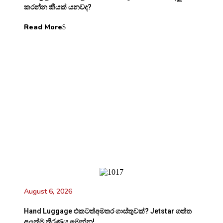
කරන්න කීයක් යනවද?
Read More
August 6, 2026
Hand Luggage එකටත්අමතර ගාස්තුවක්? Jetstar ගත්ත
අලුත්ම තීරණය මෙන්න!