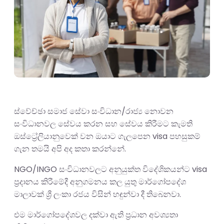
ස්වේච්ඡා සමාජ සේවා සංවිධාන/රාජ්‍ය නොවන
සංවිධානවල සේවය කරන සහ සේවය කිරීමට කැමති
ඔස්ට්‍රේලියානුවෙක් වන ඔයාට ගැලපෙන visa පහසුකම්
ගැන තමයි අපි අද කතා කරන්නේ.
NGO/INGO සංවිධානවලට අනුයුක්ත විදේශිකයන්ට visa
ප්‍රදානය කිරීමේදී අනුගමනය කල යුතු මාර්ගෝපදේශ
මාලාවක් ශ්‍රී ලංකා රජය විසින් හඳුන්වා දී තිබෙනවා.
එම මාර්ගෝපදේශවල දක්වා ඇති ප්‍රධාන අවශ්‍යතා