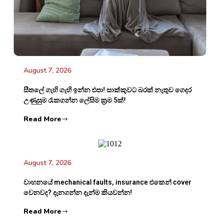
August 7, 2026
සීතලේ ගැහි ගැහි ඉන්න එපා! සාක්කුවට බරක් නැතුව ගෙදර
උණුසුම රැකගන්න ලේසිම ක්‍රම 5ක්!
Read More
August 7, 2026
වාහනයේ mechanical faults, insurance එකෙන් cover
වෙනවද? දැනගන්න දැන්ම කියවන්න!
Read More