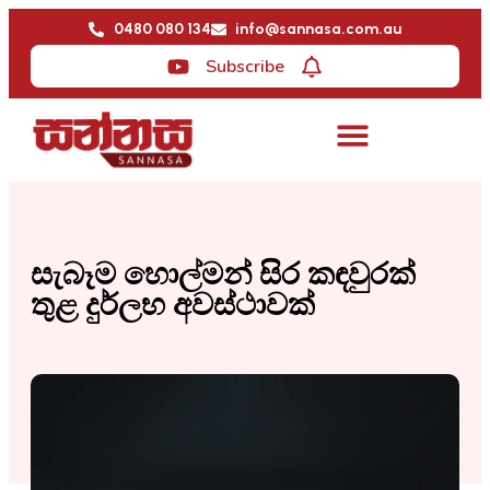
0480 080 134
info@sannasa.com.au
Subscribe
සැබෑම හොල්මන් සිර කඳවුරක්
තුළ දුර්ලභ අවස්ථාවක්