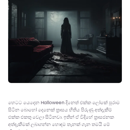
හෙටට යෙදෙන Halloween දිනෙත් එක්ක ලෝකේ පුරාම
සිටින බොහෝ දෙනෙක් ත්‍රාසය භීතිය පිරුණු අත්දැකීම්
එක්ක එකතු වෙලා සිටිනවා. ඉතින් ඒ විදිහේ ත්‍රාසජනක
අත්දැකීමක් ලබාගන්න හොඳම තැනක් ගැන තමයි මේ