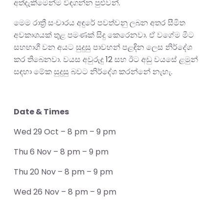
අත්දැකීමෙන්ම විඳගන්න පුළුවන්.
මෙම රාත්‍රී සංචාරය අඳුරේ පවත්වනු ලබන අතර සීමිත
අවකාශයක් තුළ පමණක් සිදු කෙරෙනවා. ඒ වගේම මීට
සහභාගී වන අයට සුදුසු පාවහන් පළඳින ලෙස නිර්දේශ
කර තිබෙනවා. වයස අවුරුදු 12 සහ ඊට අඩු වයසේ ළමුන්
සඳහා මේක සුදුසු බවට නිර්දේශ කරන්නේ නැහැ.
Date & Times
Wed 29 Oct – 8 pm – 9 pm
Thu 6 Nov – 8 pm – 9 pm
Thu 20 Nov – 8 pm – 9 pm
Wed 26 Nov – 8 pm – 9 pm