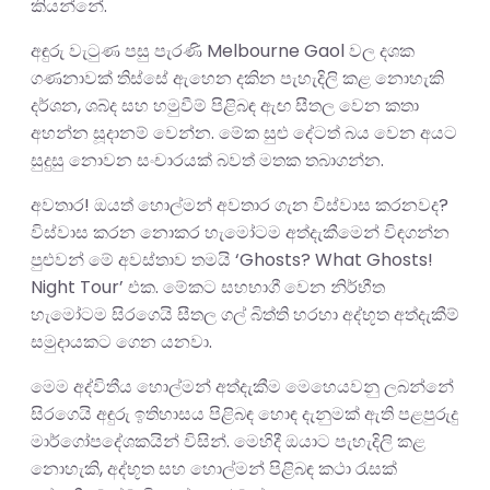
කියන්නේ.
අඳුරු වැටුණ පසු පැරණි Melbourne Gaol වල දශක
ගණනාවක් තිස්සේ ඇහෙන දකින පැහැදිලි කළ නොහැකි
දර්ශන, ශබ්ද සහ හමුවීම් පිළිබඳ ඇඟ සීතල වෙන කතා
අහන්න සූදානම් වෙන්න. මේක සුළු දේටත් බය වෙන අයට
සුදුසු නොවන සංචාරයක් බවත් මතක තබාගන්න.
අවතාර! ඔයත් හොල්මන් අවතාර ගැන විස්වාස කරනවද?
විස්වාස කරන නොකර හැමෝටම අත්දැකීමෙන් විඳගන්න
පුළුවන් මේ අවස්තාව තමයි ‘Ghosts? What Ghosts!
Night Tour’ එක. මේකට සහභාගී වෙන නිර්භීත
හැමෝටම සිරගෙයි සීතල ගල් බිත්ති හරහා අද්භූත අත්දැකීම්
සමුදායකට ගෙන යනවා.
මෙම අද්විතීය හොල්මන් අත්දැකීම මෙහෙයවනු ලබන්නේ
සිරගෙයි අඳුරු ඉතිහාසය පිළිබඳ හොඳ දැනුමක් ඇති පළපුරුදු
මාර්ගෝපදේශකයින් විසින්. මෙහිදී ඔයාට පැහැදිලි කළ
නොහැකි, අද්භූත සහ හොල්මන් පිළිබඳ කථා රැසක්