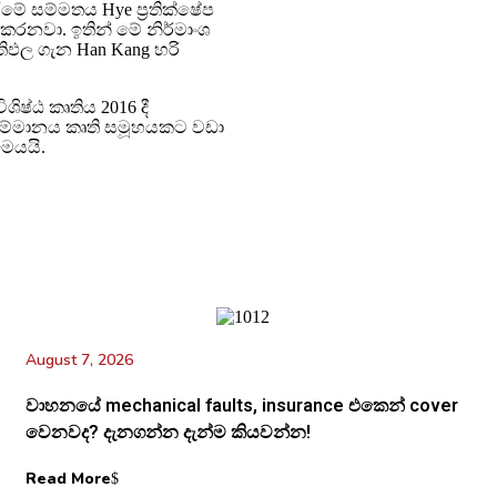
ීමේ සම්මතය Hye ප්‍රතික්ෂේප
 කරනවා. ඉතින් මේ නිර්මාංශ
ිඵල ගැන Han Kang හරි
ශිෂ්ඨ කෘතිය 2016 දී
ම සම්මානය කෘති සමූහයකට වඩා
මෙයයි.
August 7, 2026
වාහනයේ mechanical faults, insurance එකෙන් cover
වෙනවද? දැනගන්න දැන්ම කියවන්න!
Read More