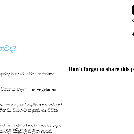
S
ෙනවද?
Don't forget to share this p
 අමුතු වුනාට මේක සම්මාන
වර්තනය කළ “The Vegetarian”
Hye සහ ඇගේ සැමියා කියන්නේ
නිහඬ, වගේම සැඟවුණු ජීවිත
සේ හොල්මන් කරන නිසා, ඇය
ශීලී සිතුවිලි වලින් ඇයව