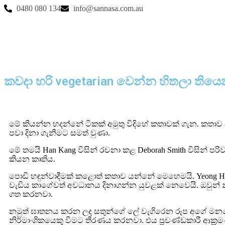
0480 080 134
info@sannasa.com.au
කවදා හරි vegetarian වෙන්න හිතලා තිය
මේ කියන්න හදන්නේ ටිකක් අමුතු විදිහේ කතාවක් ගැන. කතාව
පවා දිනා ගැනීමට සමත් වුණා.
මේ තමයි Han Kang විසින් රචනා කළ Deborah Smith විසින් පරි
කියන කෘතිය.
පොඩි හඳුන්වාදීමක් කළොත් කතාව යන්නේ මෙහෙමයි. Yeong 
වැඩිය කාගේවත් අවධානය දිනාගන්න යුවළක් නෙවෙයි. ඔවුන් 
ගත කරනවා.
නමුත් ඝාතනය කරන ලද සතුන්ගේ ලේ වැගිරෙන රූප අගේ මන
නිර්මාංශිකයෙකු වීමට තීරණය කරනවා. එය ප්‍රචණ්ඩකාරී ආක්‍රමණ