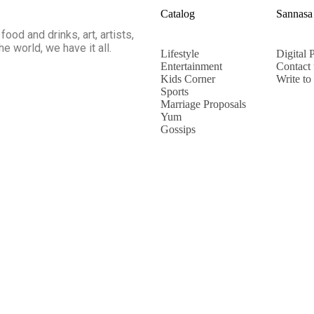
Catalog
Sannasa
food and drinks, art, artists,
he world, we have it all.
Lifestyle
Digital P
Entertainment
Contact 
Kids Corner
Write to
Sports
Marriage Proposals
Yum
Gossips