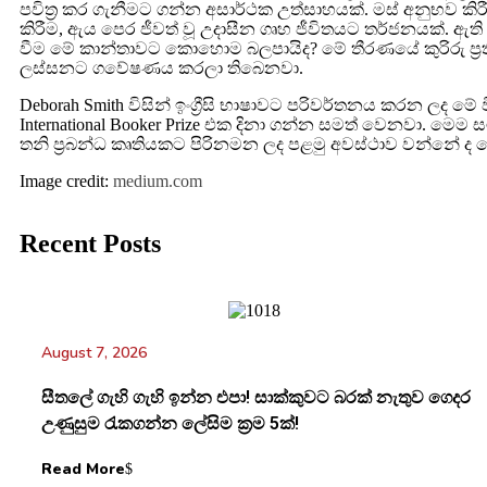
පවිත්‍ර කර ගැනීමට ගන්න අසාර්ථක උත්සාහයක්. මස් අනුභව කිර
කිරීම, ඇය පෙර ජීවත් වූ උදාසීන ගෘහ ජීවිතයට තර්ජනයක්. ඇති
වීම මේ කාන්තාවට කොහොම බලපායිද? මේ තීරණයේ කුරිරු ප්‍රත
ලස්සනට ගවේෂණය කරලා තිබෙනවා.
Deborah Smith විසින් ඉංග්‍රීසි භාෂාවට පරිවර්තනය කරන ලද මේ වි
International Booker Prize එක දිනා ගන්න සමත් වෙනවා. මෙ
තනි ප්‍රබන්ධ කෘතියකට පිරිනමන ලද පළමු අවස්ථාව වන්නේ ද 
Image credit:
medium.com
Recent Posts
August 7, 2026
සීතලේ ගැහි ගැහි ඉන්න එපා! සාක්කුවට බරක් නැතුව ගෙදර
උණුසුම රැකගන්න ලේසිම ක්‍රම 5ක්!
Read More