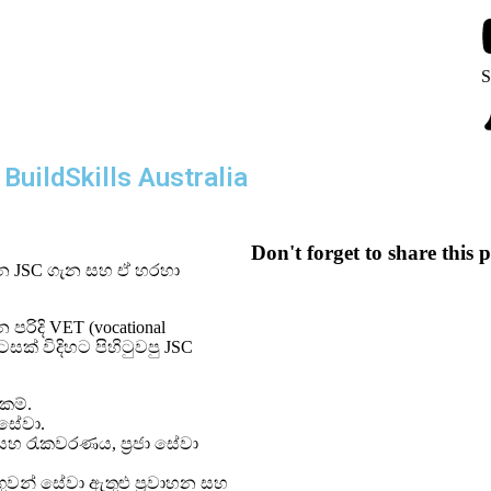
S
BuildSkills Australia
Don't forget to share this p
වෙන JSC ගැන සහ ඒ හරහා
 පරිදි VET (vocational
ටසක් විදිහට පිහිටුවපු JSC
ුකම්.
 සේවා.
ය සහ රැකවරණය, ප්‍රජා සේවා
සහ ගුවන් සේවා ඇතුළු ප්‍රවාහන සහ