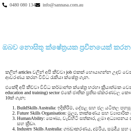
0480 080 134
info@sannasa.com.au
ඔබව නොසිතූ ක්ෂේත්‍රයක ප්‍රවීනයෙක් කරන 
කලින් articles වලින් අපි කිව්වා job එකක් හොයාගන්න උදව් 
ආවරණය කරන විවිධ රැකියා ක්ෂේත්‍ර ගැන.
එකේදී අපි කිව්වා විවිධ කර්මාන්ත ක්ෂේත්‍ර හරහා ක්‍රියාත්මක වෙන
education and training) sector එකේ ජාතික ප්‍රතිසංස්කරණවල කො
10ක් ගැන;
BuildSkills Australia: ඉදිකිරීම්, දේපළ සහ ජල යටිතල පහස
Future Skills Organisation: මූල්‍ය, තාක්ෂණය සහ ව්‍යාපාරික
HumanAbility: සෞඛ්‍ය, වැඩිහිටි සත්කාර, ළමා අධ්‍යාපන
සහ ක්‍රීඩා.
Industry Skills Australia: ගබඩාකරණය, දුම්රිය, සමුද්‍රීය 