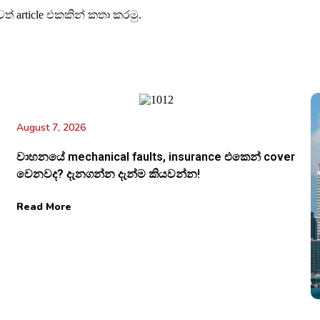
වත් article එකකින් කතා කරමු.
August 7, 2026
වාහනයේ mechanical faults, insurance එකෙන් cover
වෙනවද? දැනගන්න දැන්ම කියවන්න!
Read More