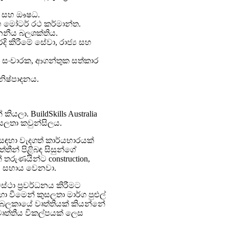
ේරු සහ ඖෂධ.
 සහ මෝටර් රථ කර්මාන්ත.
්ජනනීය බලශක්තිය.
ැරදි කිරීමේ සේවා, රාජ්‍ය සහ
ඳාම, සංචාරක, ආගන්තුක සත්කාර
 නිෂ්පාදනය.
ියලා. BuildSkills Australia
ුසලතා කවුන්සිලය.
 සඳහා වැදගත් කාර්යභාරයක්
තීන් පිළිබඳ සිසුන්ගේ
 තරුණයින්ට construction,
ීමට සහාය වෙනවා.
ස්ථා ප්‍රවර්ධනය කිරීමට
වීමෙන් කුසලතා මාර්ග පුළුල්
ම බලකායේ වෘත්තියක් කියන්නේ
 වෘත්තීය විකල්පයක් ලෙස