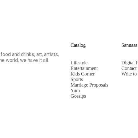
Catalog
Sannasa
food and drinks, art, artists,
he world, we have it all.
Lifestyle
Digital P
Entertainment
Contact 
Kids Corner
Write to
Sports
Marriage Proposals
Yum
Gossips