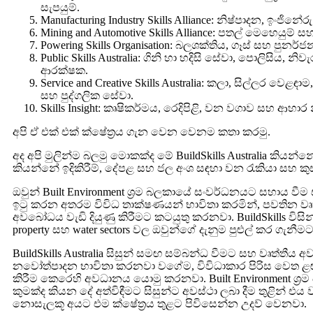
සැපයුම්.
Manufacturing Industry Skills Alliance: නිෂ්පාදන, ඉංජින
Mining and Automotive Skills Alliance: පතල් මෙහෙයුම්
Powering Skills Organisation: බලශක්තිය, ගෑස් සහ පුනර
Public Skills Australia: ගිනි හා හදිසි සේවා, පොලිසිය, නිව
ආරක්ෂක.
Service and Creative Skills Australia: කලා, සිල්ලර වෙළ
සහ පුද්ගලික සේවා.
Skills Insight: කෘෂිකර්මය, රෙදිපිළි, වන වගාව සහ ආහාර
අපි ඒ එක් එක් ක්ෂේත්‍රය ගැන වෙන වෙනම කතා කරමු.
අද අපි මුලින්ම බලමු මොකක්ද මේ BuildSkills Australia කියන්නේ ක
කියන්නේ ඉදිකිරීම්, දේපළ සහ ජල අංශ සඳහා වන රැකියා සහ ක
ඔවුන් Built Environment ශ්‍රම බලකායේ සංවර්ධනයට සහාය වීම
ඉටු කරන අතරම විවිධ තාක්ෂණයන් භාවිතා කරමින්, පවතින වෘත්
අවබෝධය වැඩි දියුණු කිරීමට කටයුතු කරනවා. BuildSkills විසින්
property සහ water sectors වල ඔවුන්ගේ දැනුම පුළුල් කර ගැන
BuildSkills Australia සිසුන් සමඟ සම්බන්ධ වීමට සහ වෘත්තීය අව
නවෝත්පාදන භාවිතා කරනවා වගේම, විවිධාකාර පිරිස වෙත ළඟා 
කිරීම කෙරෙහි අවධානය යොමු කරනවා. Built Environment ශ්‍ර
කුමක්ද කියන දේ අත්විඳීමට සිසුන්ට අවස්ථා ලබා දීම තුළින් එය
නොසැලකූ අයට එම ක්ෂේත්‍රය තුළට පිවිසෙන්න උදව් වෙනවා.