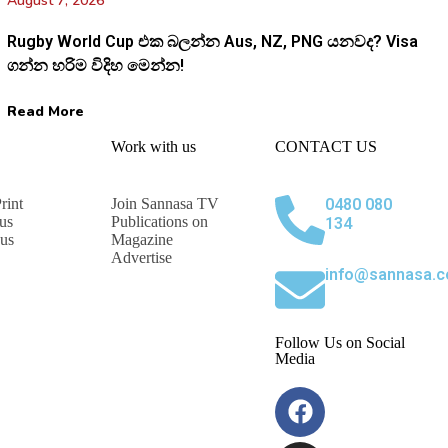
August 7, 2026
Rugby World Cup එක බලන්න Aus, NZ, PNG යනවද? Visa
ගන්න හරිම විදිහ මෙන්න!
Read More
Work with us
CONTACT US
rint
Join Sannasa TV
0480 080
us
Publications on
134
 us
Magazine
Advertise
info@sannasa.c
Follow Us on Social
Media