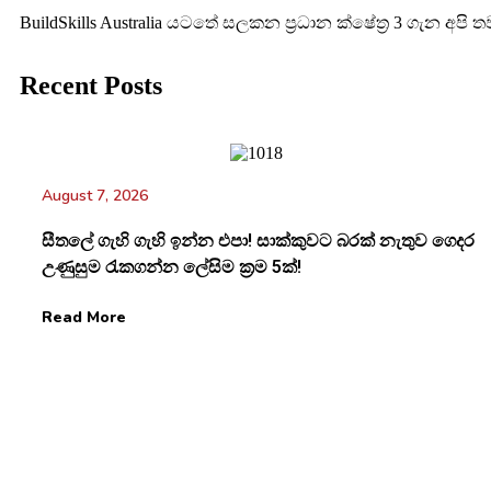
BuildSkills Australia යටතේ සලකන ප්‍රධාන ක්ෂේත්‍ර 3 ගැන අපි ත
Recent Posts
August 7, 2026
සීතලේ ගැහි ගැහි ඉන්න එපා! සාක්කුවට බරක් නැතුව ගෙදර
උණුසුම රැකගන්න ලේසිම ක්‍රම 5ක්!
Read More