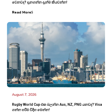
වෙනවද? දැනගන්න දැන්ම කියවන්න!
Read More
August 7, 2026
Rugby World Cup එක බලන්න Aus, NZ, PNG යනවද? Visa
ගන්න හරිම විදිහ මෙන්න!