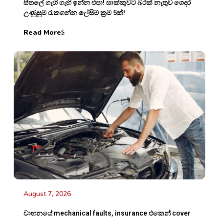
සීතලේ ගැහි ගැහි ඉන්න එපා! සාක්කුවට බරක් නැතුව ගෙදර
උණුසුම රැකගන්න ලේසිම ක්‍රම 5ක්!
Read More
August 7, 2026
වාහනයේ mechanical faults, insurance එකෙන් cover