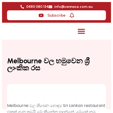
0480 080 134
info@sannasa.com.au
Subscribe
Melbourne වල හමුවෙන ශ්‍රී
ලාංකික රස
Melbourne වල තිබෙන හොඳම Sri Lankan restaurant
එකක් ගැන තමයි මේ කියන්න හදන්නේ. මේකේ නම