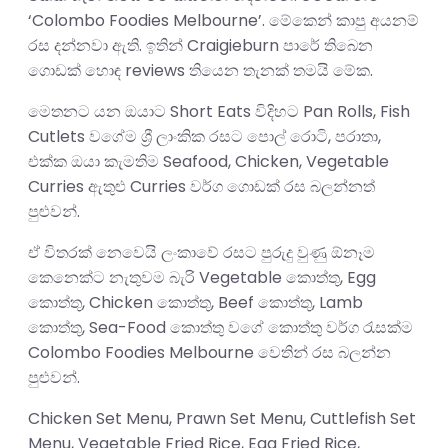
‘Colombo Foodies Melbourne’. මේකෙන් කාපු අයනම්
රස දන්නවා ඇති. ඉතින් Craigieburn පාරේ තිබෙන
ගොඩක් හොඳ reviews තියෙන තැනක් තමයි මේක.
මෙතනට යන ඔයාට Short Eats විදිහට Pan Rolls, Fish
Cutlets වගේම ශ්‍රී ලාංකික රසට පොල් රොටි, පරාතා,
එක්ක ඔයා කැමතිම Seafood, Chicken, Vegetable
Curries ඇතුළු Curries වර්ග ගොඩක් රස බලන්නත්
පුළුවන්.
ඒ විතරක් නෙවෙයි ලංකාවේ රසට පුරුදු වුණු ඕනෑම
කෙනෙක්ට නැතුවම බැරි Vegetable කොත්තු, Egg
කොත්තු, Chicken කොත්තු, Beef කොත්තු, Lamb
කොත්තු, Sea-Food කොත්තු වගේ කොත්තු වර්ග රැසක්ම
Colombo Foodies Melbourne වෙතින් රස බලන්න
පුළුවන්.
Chicken Set Menu, Prawn Set Menu, Cuttlefish Set
Menu, Vegetable Fried Rice, Egg Fried Rice,