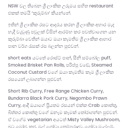
NSW වල තිබෙන ශ්‍රී ලාංකික උරුමය සහිත restaurant
එකක් තමයි ‘කුරුම්බා’ කියන්නේ.
ඉතින් ශ්‍රී ලාංකික රසට ආදරය කරන ශ්‍රී ලාංකික අහාර මැද
හැදී වැඩුණු පවුලක් විසින් ආරම්භ කර පවත්වාගෙන යන
කුරුම්බා වෙතින් ඔයාට ඔයා කැමතිම ශ්‍රී ලාංකික ආහාර
පාන වර්ග රැසක් රස බලන්න පුළුවන්.
short eats යටතේ රොස්ට් පාන්, සීනි සම්බෝල puff,
Smoked Brisket Pan Rolls, පරිප්පු වඩේ, Steamed
Coconut Custard වගේ ඔයා කැමතිම කෑම ශ්‍රී ලාංකික
රසයෙන් ලබාගන්න පුළුවන්.
Short Rib Curry, Free Range Chicken Curry,
Bundarra Black Pork Curry, Negombo Prawn
Curry, ආදී ඔයාගේ ප්‍රියතම රසයන් එක්ක Crab කොත්තු,
බිත්තර කොත්තු වගේ ඔනෑම කෑමක් තෝරාගන්න පුළුවන්.
ඒ වගේම vegetarian අයටත් Misty Valley Mushroom,
බටු මෝජු, කජු, මල් ගෝවා තෙම්පරාදුව, ගෝවා මැල්ලුම්,