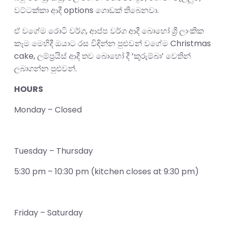
වට්ටක්කා ආදී options ගොඩක් තිබෙනවා.
ඒ වගේම රොටි වර්ග, ආප්ප වර්ග ආදී බොහෝ ශ්‍රී ලාංකික
කෑම මෙහිදී ඔයාට රස විඳින්න පුළුවන් වගේම Christmas
cake, ලම්ප්‍රයිස් ආදී තව බොහෝ දී ‘කුරුම්බා’ වෙතින්
ලබාගන්න පුළුවන්.
HOURS
Monday – Closed
Tuesday – Thursday
5:30 pm – 10:30 pm (kitchen closes at 9:30 pm)
Friday – Saturday