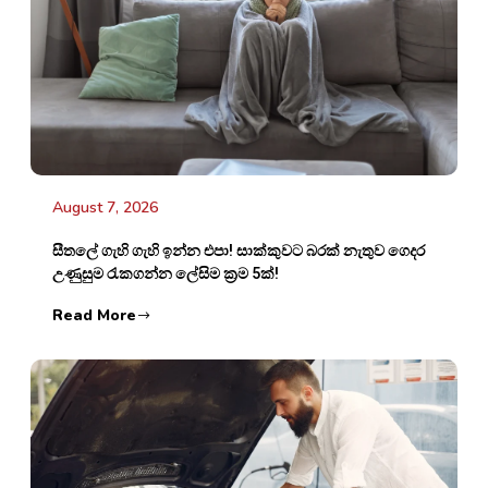
August 7, 2026
සීතලේ ගැහි ගැහි ඉන්න එපා! සාක්කුවට බරක් නැතුව ගෙදර
උණුසුම රැකගන්න ලේසිම ක්‍රම 5ක්!
Read More