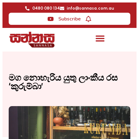
0480 080 134
info@sannasa.com.au
Subscribe
මග නොහැරිය යුතු ලාංකීය රස
‘කුරුම්බා’