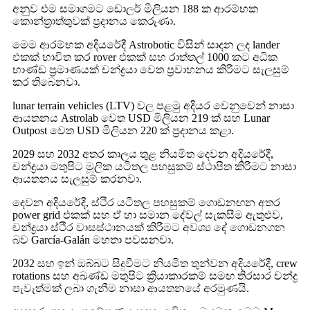
අනුව එම සමාගමට ඩොලර් මිලියන 188 ක ආරම්භක
කොන්ත්‍රාත්තුවක් ප්‍රදානය කෙරුණා.
මෙම ආරම්භක අදියරේදී Astrobotic විසින් සාදන ලද lander
එකක් භාවිත කර rover එකක් සහ රාත්තල් 1000 කට අධික
භාණ්ඩ ප්‍රමාණයක් චන්ද්‍රයා වෙත ප්‍රවාහනය කිරීමට සැලසුම්
කර තිබෙනවා.
lunar terrain vehicles (LTV) වල පළමු අදියර වෙනුවෙන් නාසා
ආයතනය Astrolab වෙත USD මිලියන 219 ක් සහ Lunar
Outpost වෙත USD මිලියන 220 ක් ප්‍රදානය කළා.
2029 සහ 2032 අතර කාලය තුළ නියමිත දෙවන අදියරේදී,
චන්ද්‍රයා මතුපිට මූලික යටිතල පහසුකම් ස්ථාපිත කිරීමට නාසා
ආයතනය සැලසුම් කරනවා.
දෙවන අදියරේදී, ස්ථිර යටිතල පහසුකම් ගොඩනඟන අතර
power grid එකක් සහ ඒ හා සමාන දේවල් සැකසීම ඇතුළුව,
චන්ද්‍රයා ස්ථිර වාසස්ථානයක් කිරීමට අවශ්‍ය දේ ගොඩනගන
බව García-Galán මහතා පවසනවා.
2032 සහ ඉන් ඔබ්බට සිදුවීමට නියමිත තුන්වන අදියරේදී, crew
rotations සහ අඛණ්ඩ මතුපිට ක්‍රියාකාරකම් සමඟ තිරසාර චන්ද්‍ර
පැවැත්මක් ලබා ගැනීම නාසා ආයතනයේ අරමුණයි.