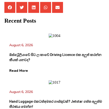
Recent Posts
August 6, 2026
ඕස්ට්‍රේලියාවේ සිට ලංකාවේ Driving Licence එක අලුත් කරන්න
කීයක් යනවද?
Read More
August 6, 2026
Hand Luggage එකටත්අමතර ගාස්තුවක්? Jetstar ගත්ත අලුත්ම
තීරණය මෙන්න!