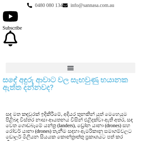
0480 080 134
info@sannasa.com.au
Subscribe
සඳේ අඳුරු ආවාට වල සැඟවුණු භයානක
ඇත්ත දන්නවද?
සඳ මත කඳවුරක් ඉදිකිරීමේ, අදියර තුනකින් යුත් මෙහෙයුම
පිළිබඳ විස්තර නාසා ආයතනය විසින් එළිදක්වා ඇති අතර, සඳ
වෙත ගොඩබෑමේ යන්ත්‍ර (landers), ඩ්‍රෝන යානා (drones) සහ
රෝවර් යානා (drones) තැනීම සඳහා ඇමරිකානු සමාගම්වලට
ඩොලර් මිලියන සියයක කොන්ත්‍රාත්තු ප්‍රකාශයට පත් කර