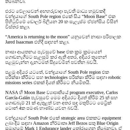
තිබෙනවා.
එරට වේලාවෙන් අඟහරුවාදා පැවති මාධ්‍ය හමුවකදී
චන්ද්‍රයාගේ South Pole region එකේ සිය “Moon Base” එක
පිහිටුවීමේ ඩොලර් බිලියන 20 ක සැලැස්ම ඒජන්සිය විසින්
විස්තර කළා.
“America is returning to the moon” යනුවෙන් නාසා පරිපාලක
Jared Isaacman එහිදී සඳහන් කළා.
නාසා ආයතනය පැවසුවේ base එක ක්‍රම ක්‍රමයෙන්
ගොඩනැගීමට සැලසුම් කර ඇති අතර, අදියර තුනෙන්
පළමුවැන්න දැනටමත් සිදුවෙමින් පවතින බවයි.
පළමු අදියර යටතේ, චන්ද්‍රයාගේ South Pole region එක
පරීක්ෂා කිරීමට සහ technologies පරීක්ෂා කිරීම සඳහා robotic
missions series එකක් දියත් කිරීමට නියමිතයි.
NASA හි Moon Base ව්‍යාපෘතියේ program executive, Carlos
García-Galán පැවසුවේ මෙම අදියරට දියත් කිරීම් 25 ක් සහ
ගොඩබෑම් 21 ක් ඇතුළත් වන අතර සඳ මතුපිටට මෙට්‍රික්
ටොන් 4ක පමණ භාණ්ඩ යවන බවයි.
චන්ද්‍රයාගේ South Pole එකේ strategic area එකකට equipment
ලබා දීම සඳහා Amazon නිර්මාතෘ Jeff Bezos සතු Blue Origin
සමාගමේ Mark 1 Endurance lander තෝරාගෙන තිබෙනවා. ඒ