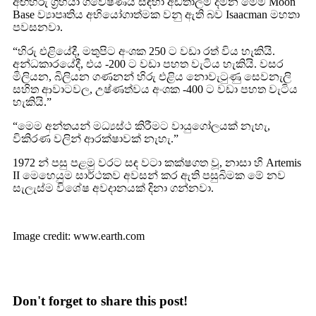
අඟහරු ග්‍රහයා ගවේෂණය සඳහා අඩිතාලම දමන මෙම Moon
Base ව්‍යාපෘතිය අභියෝගාත්මක වනු ඇති බව Isaacman මහතා
පවසනවා.
“හිරු එළියේදී, මතුපිට අංශක 250 ට වඩා රත් විය හැකියි.
අන්ධකාරයේදී, එය -200 ට වඩා පහත වැටිය හැකියි. වසර
මිලියන, බිලියන ගණනන් හිරු එළිය නොවැටුණු සෙවනැලි
සහිත ආවාටවල, උෂ්ණත්වය අංශක -400 ට වඩා පහත වැටිය
හැකියි.”
“මෙම අන්තයන් මධ්‍යස්ථ කිරීමට වායුගෝලයක් නැහැ,
විකිරණ වලින් ආරක්ෂාවක් නැහැ.”
1972 න් පසු පළමු වරට සඳ වටා කක්ෂගත වූ, නාසා හි Artemis
II මෙහෙයුම සාර්ථකව අවසන් කර ඇති පසුබිමක මේ නව
සැලැස්ම විශේෂ අවදානයක් දිනා ගන්නවා.
Image credit: www.earth.com
Don't forget to share this post!