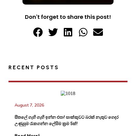
Don't forget to share this post!
RECENT POSTS
August 7, 2026
සීතලේ ගැහි ගැහි ඉන්න එපා! සාක්කුවට බරක් නැතුව ගෙදර
උණුසුම රැකගන්න ලේසිම ක්‍රම 5ක්!
Read More