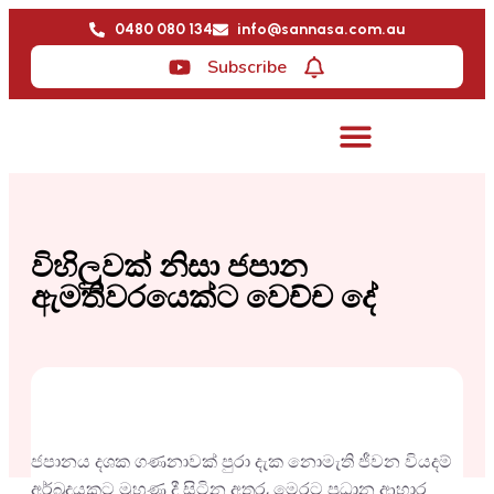
0480 080 134
info@sannasa.com.au
Subscribe
විහිලුවක් නිසා ජපාන
ඇමතිවරයෙක්ට වෙච්ච දේ
ජපානය දශක ගණනාවක් පුරා දැක නොමැති ජීවන වියදම්
අර්බුදයකට මුහුණ දී සිටින අතර, මෙරට ප්‍රධාන ආහාර