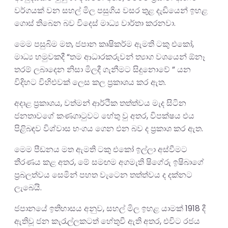
වර්ගයක් වන සහල් මිල පසුගිය වසර තුළ දැඩියෙන් ඉහළ
ගොස් තිබෙන බව විදෙස් මාධ්‍ය වාර්තා කරනවා.
මෙම පසුබිම මත, ජපාන කෘෂිකර්ම ඇමති ටකු එකෝ,
මාධ්‍ය හමුවකදී “තම ආධාරකරුවන් ත්‍යාග වශයෙන් ඕනෑ
තරම් ලබාදෙන නිසා මිලදී ගැනීමට සිදුනොවේ ” යන
විදිහට විහිළුවක් ලෙස කල ප්‍රකාශය කර ඇත.
අදාළ ප්‍රකාශය, වත්මන් ආර්ථික තත්ත්වය මැද සිටින
ජනතාවගේ කණගාටුවට හේතු වු අතර, විපක්ෂය එය
පිළිබඳව විශ්වාස භංගය ගෙන එන බව ද ප්‍රකාශ කර ඇත.
මෙම පීඩනය මත ඇමති ටකු එකෝ ඉල්ලා අස්වීමට
තීරණය කළ අතර, මේ සමඟම අගමැති ෂිගේරු ඉෂිබාගේ
ප්‍රබලත්වය සෙමින් පහත වැටෙන තත්ත්වය ද දක්නට
ලැබෙයි.
ජපානයේ ඉතිහාසය අනුව, සහල් මිල ඉහළ යාමක් 1918 දී
ඇතිවූ ජන කැරැල්ලකටත් හේතුවී ඇති අතර, එවිට රජය