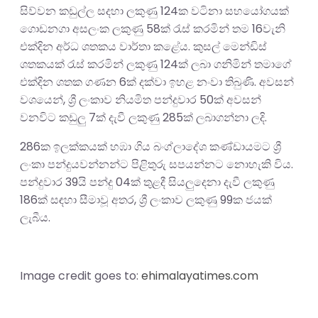
සිව්වන කඩුල්ල සදහා ලකුණු 124ක වටිනා සහයෝගයක්
ගොඩනගා අසලංක ලකුණු 58ක් රැස් කරමින් තම 16වැනි
එක්දින අර්ධ ශතකය වාර්තා කළේය. කුසල් මෙන්ඩිස්
ශතකයක් රැස් කරමින් ලකුණු 124ක් ලබා ගනිමින් තමාගේ
එක්දින ශතක ගණන 6ක් දක්වා ඉහළ නංවා තිබුණි. අවසන්
වශයෙන්, ශ්‍රී ලංකාව නියමිත පන්දුවාර 50ක් අවසන්
වනවිට කඩුලු 7ක් දැවී ලකුණු 285ක් ලබාගන්නා ලදි.
286ක ඉලක්කයක් හඹා ගිය බංග්ලාදේශ කණ්ඩායමට ශ්‍රී
ලංකා පන්දුයවන්නන්ට පිළිතුරු සපයන්නට නොහැකි විය.
පන්දුවාර 39යි පන්දු 04ක් තුළදී සියලුදෙනා දැවී ලකුණු
186ක් සඳහා සීමාවූ අතර, ශ්‍රී ලංකාව ලකුණු 99ක ජයක්
ලැබීය.
Image credit goes to:
ehimalayatimes.com