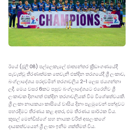
ඊයේ (ජූලි 08) පල්ලෙකැලේ ජාත්‍යන්තර ක්‍රීඩාංගණයේදී
පැවැත්වූ තීරණාත්මක තෙවැනි එක්දින තරගයේදී ශ්‍රී ලංකාව,
බංග්ලාදේශය පරදවමින් තරගාවලිය 2–1 ලෙස ජයගන්නා
ලදී. මෙය වසර 6කට පසුව බංග්ලාදේශයට එරෙහිව ශ්‍රී
ලංකාවක දිනාගත් එක්දින තරගාවලියක් වීම විශේෂත්වයකි.
ශ්‍රී ලංකා නායකයා කාසියේ වාසිය දිනා පළමුවෙන් පන්දුවට
පහරදීමට තීරණය කළ අතර, එම තීරණය සාර්ථක විය.
කුසල් මෙන්ඩිස්ගේ සහ නායක චරිත් අසලංකගේ
දායකත්වයෙන් ශ්‍රී ලංකා ඉනිම ශක්තිමත් විය.