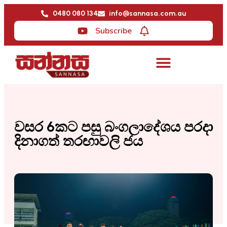
0480 080 134
info@sannasa.com.au
Subscribe
වසර 6කට පසු බංගලාදේශය පරදා
දිනාගත් තරඟාවලි ජය