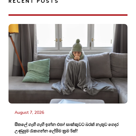
RECENT POSTS
August 7, 2026
සීතලේ ගැහි ගැහි ඉන්න එපා! සාක්කුවට බරක් නැතුව ගෙදර
උණුසුම රැකගන්න ලේසිම ක්‍රම 5ක්!