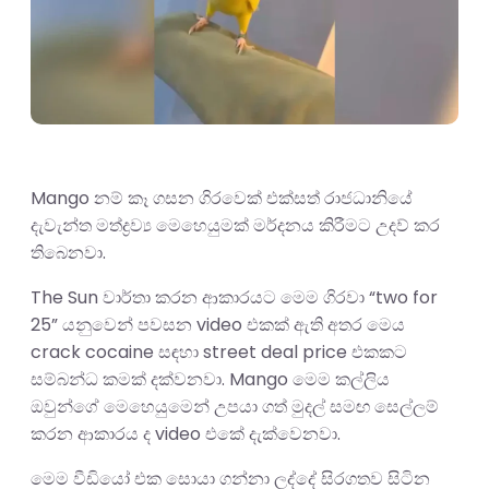
Mango නම් කෑ ගසන ගිරවෙක් එක්සත් රාජධානියේ
දැවැන්ත මත්ද්‍රව්‍ය මෙහෙයුමක් මර්දනය කිරීමට උදව් කර
තිබෙනවා.
The Sun වාර්තා කරන ආකාරයට මෙම ගිරවා “two for
25” යනුවෙන් පවසන video එකක් ඇති අතර මෙය
crack cocaine සඳහා street deal price එකකට
සම්බන්ධ කමක් දක්වනවා. Mango මෙම කල්ලිය
ඔවුන්ගේ මෙහෙයුමෙන් උපයා ගත් මුදල් සමඟ සෙල්ලම්
කරන ආකාරය ද video එකේ දැක්වෙනවා.
මෙම වීඩියෝ එක සොයා ගන්නා ලද්දේ සිරගතව සිටින