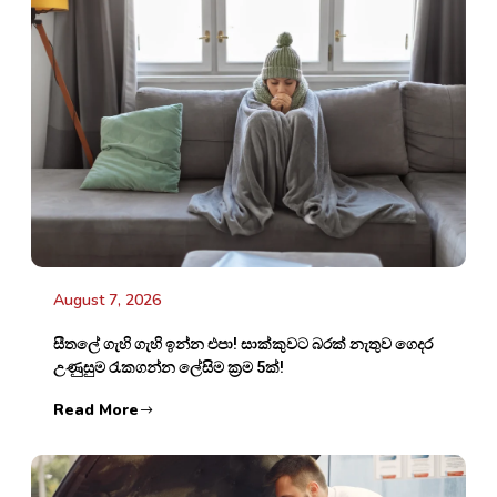
August 7, 2026
සීතලේ ගැහි ගැහි ඉන්න එපා! සාක්කුවට බරක් නැතුව ගෙදර
උණුසුම රැකගන්න ලේසිම ක්‍රම 5ක්!
Read More