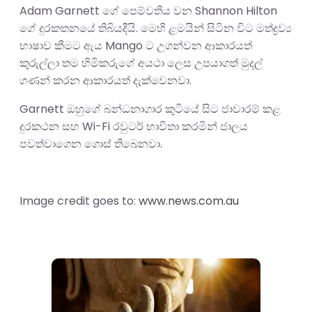
Adam Garnett ගේ පෙම්වතිය වන Shannon Hilton
ගේ දුරකතනයේ තිබියදීයි. මෙහි ළමයින් සිටින විට මත්ද්‍රව්‍ය
භාෂාව කීමට ඇය Mango ට උගන්වන ආකාරයත්
කුරුල්ලා තම හිමිකරුගේ අයථා ලෙස උපයාගත් මුදල්
ගණන් කරන ආකාරයත් දැක්වෙනවා.
Garnett ඔහුගේ බන්ධනාගාර කුටියේ සිට ජාවාරම් කළ
දුරකථන සහ Wi-Fi රවුටර් භාවිතා කරමින් ජාලය
පවත්වාගෙන ගොස් තිබෙනවා.
Image credit goes to:
www.news.com.au