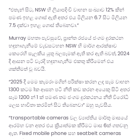
“එතැන් සිට, NSW හි ලියාපදිංචි වාහන සංඛ්‍යාව 12% කින්
පමණ ඉහළ ගොස් ඇති අතර එය මිලියන 6.7 සිට මිලියන
7.5 දක්වා ඉහළ ගොස් තිබෙනවා.”
Murray මහතා පැවසුවේ, ප්‍රාන්ත රජයේ ජංගම දුරකථන
හඳුනාගැනීමේ වැඩසටහන NSW හි මාර්ග ආරක්ෂාව
කෙරෙහි සැලකිය යුතු බලපෑමක් ඇති කර ඇති බවත්, 2024
දී ආසන පටි වැරදි හඳුනාගැනීම එකතු කිරීමෙන් එය
ශක්තිමත් වූ බවයි.
“2025 දී මෙම කැමරා මගින් පරීක්ෂා කරන ලද සෑම වාහන
1300 කටම 1ක ආසන පටි නීති කඩ කරන අයෙකු සිටි අතර
සෑම 1200 න් 1 ක් පමණ තම ජංගම දුරකථනය නීති විරෝධී
ලෙස භාවිතා කරමින් සිට තිබෙනවා” ඔහු පැවසීය.
“transportable cameras වල ව්‍යාප්තිය මාර්තු මාසයේ
ආරම්භ වන අතර එය ක්‍රියාත්මක කිරීමට මාස 6ක් ගතවනු
ඇත. Fixed mobile phone සහ seatbelt cameras