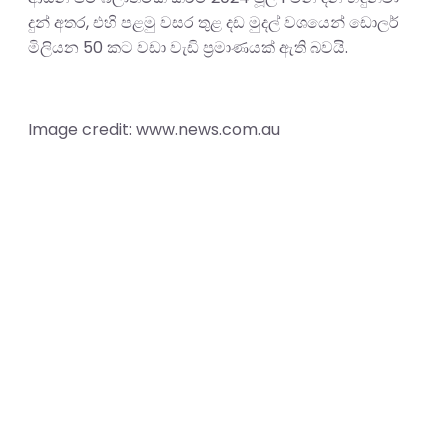
දුන් අතර, එහි පළමු වසර තුළ දඩ මුදල් වශයෙන් ඩොලර්
මිලියන 50 කට වඩා වැඩි ප්‍රමාණයක් ඇති බවයි.
Image credit: www.news.com.au