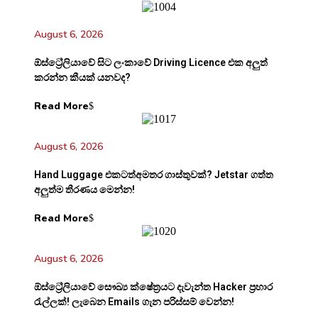
August 6, 2026
ඕස්ට්‍රේලියාවේ සිට ලංකාවේ Driving Licence එක අලුත්
කරන්න කීයක් යනවද?
Read More
August 6, 2026
Hand Luggage එකටත්අමතර ගාස්තුවක්? Jetstar ගත්ත
අලුත්ම තීරණය මෙන්න!
Read More
August 6, 2026
ඕස්ට්‍රේලියාවේ සෞඛ්‍ය ක්ෂේත්‍රයට දැවැන්ත Hacker ප්‍රහාර
රැල්ලක්! ලැබෙන Emails ගැන පරිස්සම් වෙන්න!