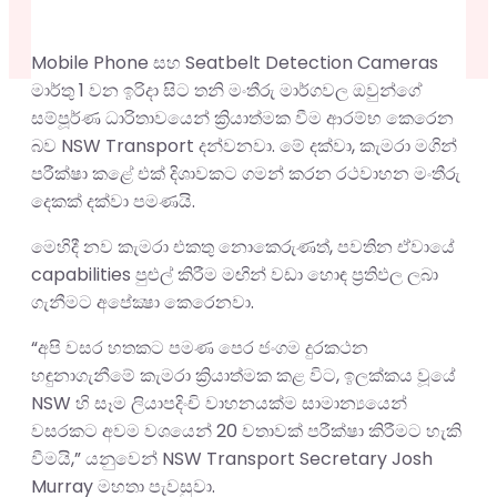
Mobile Phone සහ Seatbelt Detection Cameras
මාර්තු 1 වන ඉරිදා සිට තනි මංතීරු මාර්ගවල ඔවුන්ගේ
සම්පූර්ණ ධාරිතාවයෙන් ක්‍රියාත්මක වීම ආරම්භ කෙරෙන
බව NSW Transport දන්වනවා. මේ දක්වා, කැමරා මගින්
පරීක්ෂා කළේ එක් දිශාවකට ගමන් කරන රථවාහන මංතීරු
දෙකක් දක්වා පමණයි.
මෙහිදී නව කැමරා එකතු නොකෙරුණත්, පවතින ඒවායේ
capabilities පුළුල් කිරීම මඟින් වඩා හොඳ ප්‍රතිඵල ලබා
ගැනීමට අපේක්‍ෂා කෙරෙනවා.
“අපි වසර හතකට පමණ පෙර ජංගම දුරකථන
හඳුනාගැනීමේ කැමරා ක්‍රියාත්මක කළ විට, ඉලක්කය වූයේ
NSW හි සෑම ලියාපදිංචි වාහනයක්ම සාමාන්‍යයෙන්
වසරකට අවම වශයෙන් 20 වතාවක් පරීක්ෂා කිරීමට හැකි
වීමයි,” යනුවෙන් NSW Transport Secretary Josh
Murray මහතා පැවසුවා.