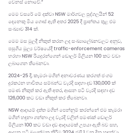
වෙනස් නොවේ.”
මෙම වසරේ මේ දක්වා NSW මාර්ගවල පුද්ගලයින් 52
දෙනෙකු මිය ගොස් ඇති අතර 2025 දී ප්‍රාන්තය තුළ එම
සංඛ්‍යාව 314 ක්.
මෙම මස මුලදී නිකුත් කරන ලද සංඛ්‍යාලේඛනවලට අනුව,
පසුගිය මූල්‍ය වර්ෂයේදී traffic-enforcement cameras
හරහා NSW රියදුරන්ගෙන් ඩොලර් මිලියන 100 කට වඩා
ලබාගෙන තිබෙනවා.
2024-25 දී, කැමරා මගින් අනාවරණය කරගත් ජංගම
දුරකථන භාවිතය සම්බන්ධ වැරදි සඳහා දඩ 130,000 ක්
පමණ නිකුත් කර ඇති අතර, ආසන පටි වැරදි සඳහා දඩ
126,000 කට වඩා නිකුත් කර තිබෙනවා.
NSW ආදායම් දත්ත මගින් පෙන්නුම් කරන්නේ එම කැමරා
මගින් හඳුනා ගන්නා ලද වැරදි වලින් පමණක් ඩොලර්
මිලියන 100 කට වඩා දඩ ආදායමක් උපයා ඇති බව සහ,
ආසන පටි බලාත්මක කිරීම 2024 ජූලි 1 වන දින හඳුන්වා