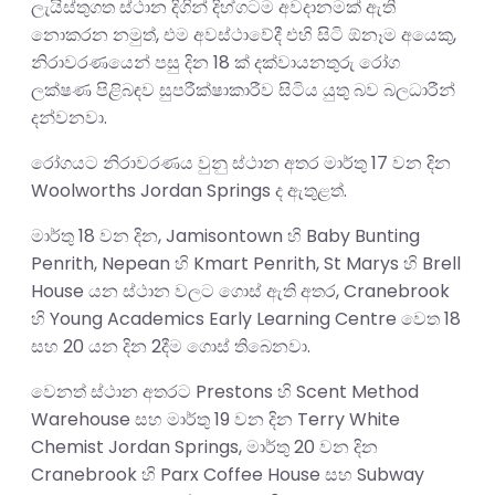
ලැයිස්තුගත ස්ථාන දිගින් දිහ්ගටම අවදානමක් ඇති
නොකරන නමුත්, එම අවස්ථාවේදී එහි සිටි ඕනෑම අයෙකු,
නිරාවරණයෙන් පසු දින 18 ක් දක්වායනතුරු රෝග
ලක්ෂණ පිළිබඳව සුපරීක්ෂාකාරීව සිටිය යුතු බව බලධාරීන්
දන්වනවා.
රෝගයට නිරාවරණය වුනු ස්ථාන අතර මාර්තු 17 වන දින
Woolworths Jordan Springs ද ඇතුළත්.
මාර්තු 18 වන දින, Jamisontown හි Baby Bunting
Penrith, Nepean හි Kmart Penrith, St Marys හි Brell
House යන ස්ථාන වලට ගොස් ඇති අතර, Cranebrook
හි Young Academics Early Learning Centre වෙත 18
සහ 20 යන දින 2දීම ගොස් තිබෙනවා.
වෙනත් ස්ථාන අතරට Prestons හි Scent Method
Warehouse සහ මාර්තු 19 වන දින Terry White
Chemist Jordan Springs, මාර්තු 20 වන දින
Cranebrook හි Parx Coffee House සහ Subway