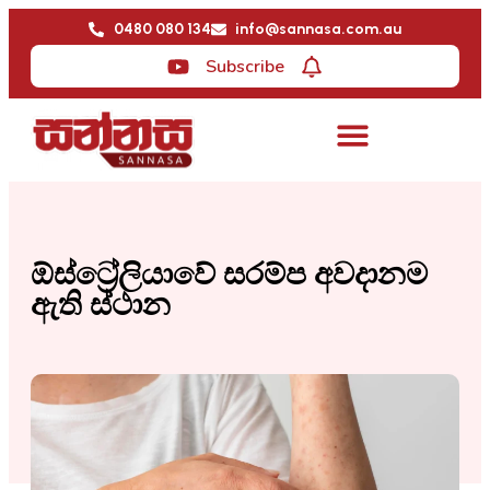
0480 080 134
info@sannasa.com.au
Subscribe
ඕස්ට්‍රේලියාවේ සරම්ප අවදානම
ඇති ස්ථාන