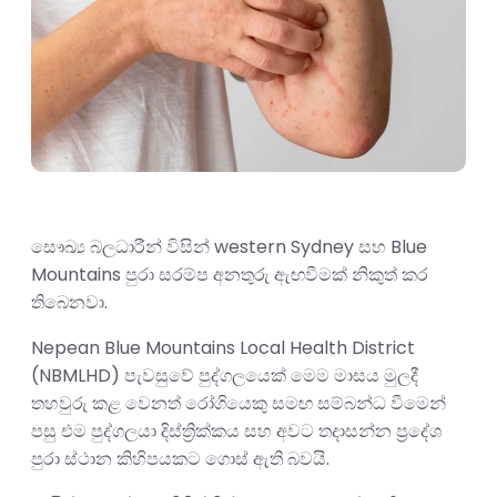
සෞඛ්‍ය බලධාරීන් විසින් western Sydney සහ Blue
Mountains පුරා සරම්ප අනතුරු ඇඟවීමක් නිකුත් කර
තිබෙනවා.
Nepean Blue Mountains Local Health District
(NBMLHD) පැවසුවේ පුද්ගලයෙක් මෙම මාසය මුලදී
තහවුරු කළ වෙනත් රෝගියෙකු සමඟ සම්බන්ධ වීමෙන්
පසු එම පුද්ගලයා දිස්ත්‍රික්කය සහ අවට තදාසන්න ප්‍රදේශ
පුරා ස්ථාන කිහිපයකට ගොස් ඇති බවයි.