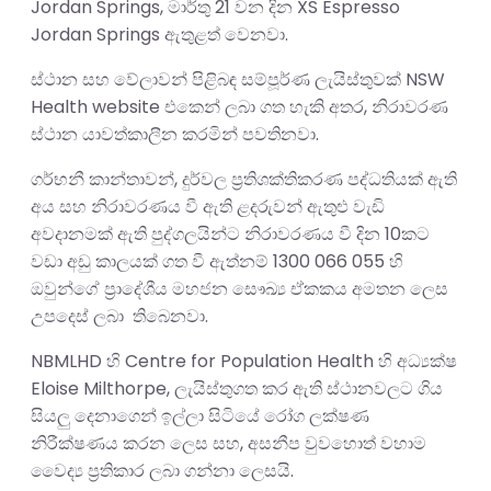
Jordan Springs, මාර්තු 21 වන දින XS Espresso
Jordan Springs ඇතුළත් වෙනවා.
ස්ථාන සහ වේලාවන් පිළිබඳ සම්පූර්ණ ලැයිස්තුවක් NSW
Health website එකෙන් ලබා ගත හැකි අතර, නිරාවරණ
ස්ථාන යාවත්කාලීන කරමින් පවතිනවා.
ගර්භනී කාන්තාවන්, දුර්වල ප්‍රතිශක්තිකරණ පද්ධතියක් ඇති
අය සහ නිරාවරණය වී ඇති ළදරුවන් ඇතුළු වැඩි
අවදානමක් ඇති පුද්ගලයින්ට නිරාවරණය වී දින 10කට
වඩා අඩු කාලයක් ගත වී ඇත්නම් 1300 066 055 හි
ඔවුන්ගේ ප්‍රාදේශීය මහජන සෞඛ්‍ය ඒකකය අමතන ලෙස
උපදෙස් ලබා තිබෙනවා.
NBMLHD හි Centre for Population Health හි අධ්‍යක්ෂ
Eloise Milthorpe, ලැයිස්තුගත කර ඇති ස්ථානවලට ගිය
සියලු දෙනාගෙන් ඉල්ලා සිටියේ රෝග ලක්ෂණ
නිරීක්ෂණය කරන ලෙස සහ, අසනීප වුවහොත් වහාම
වෛද්‍ය ප්‍රතිකාර ලබා ගන්නා ලෙසයි.