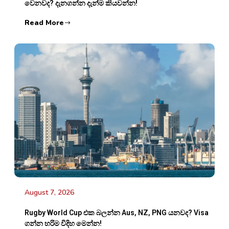
වෙනවද? දැනගන්න දැන්ම කියවන්න!
Read More
August 7, 2026
Rugby World Cup එක බලන්න Aus, NZ, PNG යනවද? Visa
ගන්න හරිම විදිහ මෙන්න!