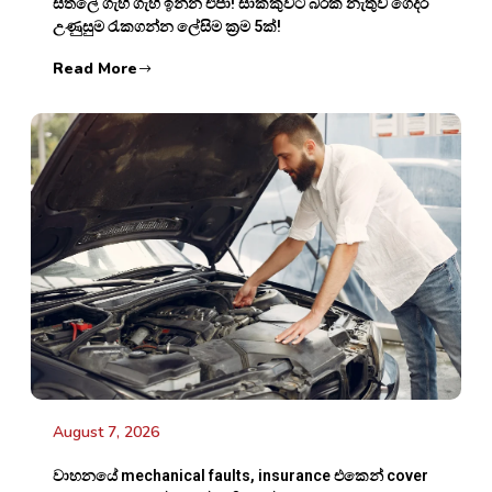
සීතලේ ගැහි ගැහි ඉන්න එපා! සාක්කුවට බරක් නැතුව ගෙදර
උණුසුම රැකගන්න ලේසිම ක්‍රම 5ක්!
Read More
August 7, 2026
වාහනයේ mechanical faults, insurance එකෙන් cover