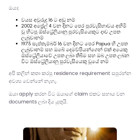
ඔයා;
වයස අවුරුදු 16 ට අඩු නම්
2002 අප්‍රේල් 4 වන දිනට පෙර පුරවැසිභාවය අහිමි
වූ හිටපු ඕස්ට්‍රේලියානු පුරවැසියෙකුට දාව උපත
ලැබුවානම්
1975 සැප්තැම්බර් 16 වන දිනට පෙර Papua හි උපත
ලැබුවානම් සහ ඔබේ දෙමව්පියන්ගෙන් එක් අයෙකු
ඕස්ට්‍රේලියාවේ උපත ලබා තිබීම සහ ඔබ උපත ලබන
විට ඕස්ට්‍රේලියානු පුරවැසියෙකු වූයේ නම්
අපි කලින් කතා කරපු residence requirement සපුරන්න
අවශ්‍ය වෙන්නේ නැහැ.
ඔයා apply කරන විට ඔයාගේ claim එකට සහාය වන
documents ලබා දිය යුතුයි.