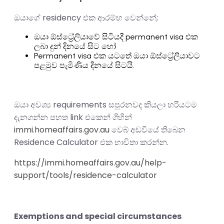
ඔයාගේ residency එක ආරම්භ වෙන්නේ;
ඔයා ඕස්ට්‍රේලියාවේ සිටියදී permanent visa එක
ලබා දුන් දිනයේ සිට හෝ
Permanent visa එක යටතේ ඔයා ඕස්ට්‍රේලියාවට
පළමුව පැමිණිය දිනයේ සිටයි.
ඔයා අවශ්‍ය requirements සපුරනවද කියලා හරියටම
දැනගන්න පහත link එකෙන් ගිහින්
immi.homeaffairs.gov.au
වෙබ් අඩවියේ තිබෙන
Residence Calculator එක භාවිතා කරන්න.
https://immi.homeaffairs.gov.au/help-
support/tools/residence-calculator
Exemptions and special circumstances