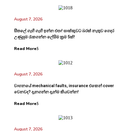
August 7, 2026
සීතලේ ගැහි ගැහි ඉන්න එපා! සාක්කුවට බරක් නැතුව ගෙදර
උණුසුම රැකගන්න ලේසිම ක්‍රම 5ක්!
Read More
August 7, 2026
වාහනයේ mechanical faults, insurance එකෙන් cover
වෙනවද? දැනගන්න දැන්ම කියවන්න!
Read More
August 7, 2026