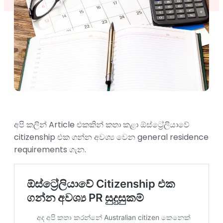
අපි කලින් Article එකකින් කතා කළා ඕස්ට්‍රේලියාවේ
citizenship එක ගන්න අවශ්‍ය වෙන general residence
requirements ගැන.