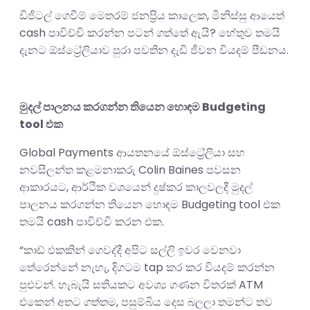
ඩිජිටල් ගෙවීම් මෙතරම් ජනප්‍රිය කාලෙක, මිනිස්සු ආයෙත්
cash පාවිච්චි කරන්න පටන් ගත්තේ ඇයි? හේතුව තමයි
දැනට ඕස්ට්‍රේලියාව පුරා පවතින දැඩි ජීවන වියදම් පීඩනය.
මුදල් පාලනය කරගන්න තියෙන හොඳම Budgeting
tool එක
Global Payments ආයතනයේ ඕස්ට්‍රේලියා සහ
නවසීලන්ත කළමනාකරු Colin Baines පවසන
ආකාරයට, ආර්ථික වශයෙන් දුෂ්කර කාලවලදී මුදල්
පාලනය කරගන්න තියෙන හොඳම Budgeting tool එක
තමයි cash පාවිච්චි කරන එක.
“කාඩ් එකකින් ගෙවද්දී අපිට සල්ලි ඉවර වෙනවා
තේරෙන්නේ නැහැ, දිගටම tap කර කර වියදම් කරන්න
පුළුවන්. හැබැයි සතියකට අවශ්‍ය ගණන විතරක් ATM
එකෙන් අතට ගත්තම, පසුම්බිය දෙස බලලා තමන්ට තව