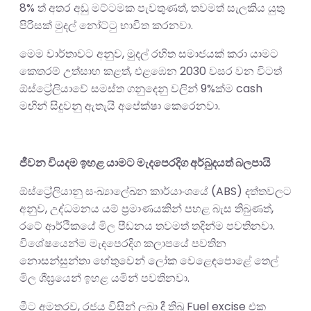
8% ත් අතර අඩු මට්ටමක පැවතුණත්, තවමත් සැලකිය යුතු
පිරිසක් මුදල් නෝට්ටු භාවිත කරනවා.
මෙම වාර්තාවට අනුව, මුදල් රහිත සමාජයක් කරා යාමට
කෙතරම් උත්සාහ කළත්, එළඹෙන 2030 වසර වන විටත්
ඕස්ට්‍රේලියාවේ සමස්ත ගනුදෙනු වලින් 9%ක්ම cash
මඟින් සිදුවනු ඇතැයි අපේක්ෂා කෙරෙනවා.
ජීවන වියදම ඉහළ යාමට මැදපෙරදිග අර්බුදයත් බලපායි
ඕස්ට්‍රේලියානු සංඛ්‍යාලේඛන කාර්යාංශයේ (ABS) දත්තවලට
අනුව, උද්ධමනය යම් ප්‍රමාණයකින් පහළ බැස තිබුණත්,
රටේ ආර්ථිකයේ මිල පීඩනය තවමත් තදින්ම පවතිනවා.
විශේෂයෙන්ම මැදපෙරදිග කලාපයේ පවතින
නොසන්සුන්තා හේතුවෙන් ලෝක වෙළෙඳපොළේ තෙල්
මිල ශීඝ්‍රයෙන් ඉහළ යමින් පවතිනවා.
මීට අමතරව, රජය විසින් ලබා දී තිබූ Fuel excise එක