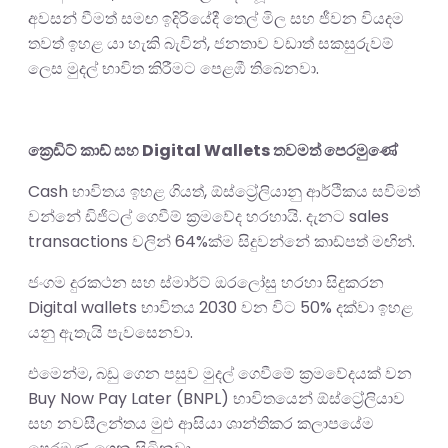
අවසන් වීමත් සමඟ ඉදිරියේදී තෙල් මිල සහ ජීවන වියදම
තවත් ඉහළ යා හැකි බැවින්, ජනතාව වඩාත් සකසුරුවම්
ලෙස මුදල් භාවිත කිරීමට පෙළඹී තිබෙනවා.
ක්‍රෙඩිට් කාඩ් සහ Digital Wallets තවමත් පෙරමුණේ
Cash භාවිතය ඉහළ ගියත්, ඕස්ට්‍රේලියානු ආර්ථිකය සවිමත්
වන්නේ ඩිජිටල් ගෙවීම් ක්‍රමවේද හරහායි. දැනට sales
transactions වලින් 64%ක්ම සිදුවන්නේ කාඩ්පත් මඟින්.
ජංගම දුරකථන සහ ස්මාර්ට් ඔරලෝසු හරහා සිදුකරන
Digital wallets භාවිතය 2030 වන විට 50% දක්වා ඉහළ
යනු ඇතැයි පැවසෙනවා.
එමෙන්ම, බඩු ගෙන පසුව මුදල් ගෙවීමේ ක්‍රමවේදයක් වන
Buy Now Pay Later (BNPL) භාවිතයෙන් ඕස්ට්‍රේලියාව
සහ නවසීලන්තය මුළු ආසියා ශාන්තිකර කලාපයේම