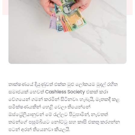
තාක්ෂණයේ දියුණුවත් එක්ක මුළු ලෝකයම මුදල් රහිත
සමාජයක් හෙවත් Cashless Society එකක් කරා
වේගයෙන් ගමන් කරමින් සිටිනවා. හැබැයි, මෑතකදී කළ
සමීක්ෂණයකින් හෙළි වෙලා තියෙන්නේ
ඕස්ට්‍රේලියානුවන් මේ රැල්ලට පිටුපාමින්, නැවතත්
තමන්ගේ පසුම්බියට නෝට්ටු සහ කාසි එකතු කරගන්න
පටන් අරන් තියෙනවා කියලයි.