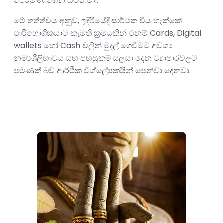
පෙරමුණ ගෙන සිටිනවා..
මේ තත්ත්වය අනුව, ඉදිරියේදී සාර්ථක විය හැක්කේ
පාරිභෝගිකයාට කැමති ක්‍රමයකින් එනම් Cards, Digital
wallets හෝ Cash වලින් මුදල් ගෙවීමට අවශ්‍ය
නම්‍යශීලීභාවය සහ පහසුකම් සලසා දෙන ව්‍යාපාරවලට
පමණක් බව ආර්ථික විශ්ලේෂකයින් පෙන්වා දෙනවා.