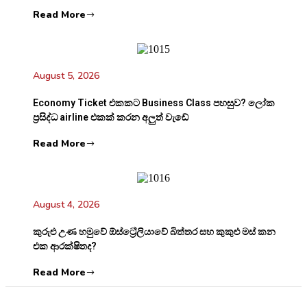
Read More
August 5, 2026
Economy Ticket එකකට Business Class පහසුව? ලෝක
ප්‍රසිද්ධ airline එකක් කරන අලුත් වැඩේ
Read More
August 4, 2026
කුරුළු උණ හමුවේ ඕස්ට්‍රේලියාවේ බිත්තර සහ කුකුළු මස් කන
එක ආරක්ෂිතද?
Read More