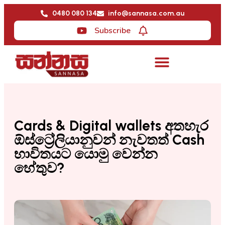
0480 080 134
info@sannasa.com.au
Subscribe
Cards & Digital wallets අතහැර
ඕස්ට්‍රේලියානුවන් නැවතත් Cash
භාවිතයට යොමු වෙන්න
හේතුව?