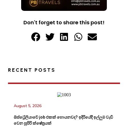
Don't forget to share this post!
RECENT POSTS
August 5, 2026
ඕස්ට්‍රේලියාවේ job එකක් හොයනවද? ඉදිරියේදී ඉල්ලුම වැඩි
වෙන සුපිරි ක්ෂේත්‍රයක්