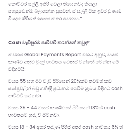
කොච්චර සල්ලි ඉතිරි වෙලා තියෙනවද කියලා
පහසුවෙන්ම බලාගන්න පුළුවන්. ඒ සල්ලි ටික ඉවර වුණාම
වියදම් කිරීමත් ඉබේම නතර වෙනවා.”
Cash වැඩිපුරම පාවිච්චි කරන්නේ කවුද?
නවතම Global Payments Report එකට අනුව, වයස්
කාණ්ඩ අනුව මුදල් භාවිතය වෙනස් වන්නේ මෙන්න මේ
විදිහටයි:
වයස 55 සහ ඊට වැඩි පිරිසෙන් 20%ක්ම තවමත් කඩ
සාප්පුවලින් බඩු ගනිද්දී ප්‍රධානම ගෙවීම් ක්‍රමය විදිහට cash
පාවිච්චි කරනවා.
වයස 35 – 44 වයස් කාණ්ඩයේ පිරිසෙන් 13%ක් cash
භාවිතයට හුරු වී සිටිනවා.
වයස 18 – 34 අතර තරුණ පිරිස් අතර cash භාවිතය 6% ත්