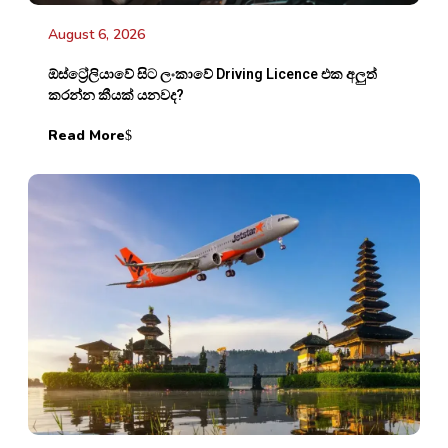
August 6, 2026
ඕස්ට්‍රේලියාවේ සිට ලංකාවේ Driving Licence එක අලුත්
කරන්න කීයක් යනවද?
Read More