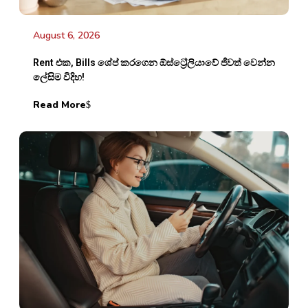
August 6, 2026
Rent එක, Bills ශේප් කරගෙන ඕස්ට්‍රේලියාවේ ජීවත් වෙන්න
ලේසිම විදිහ!
Read More