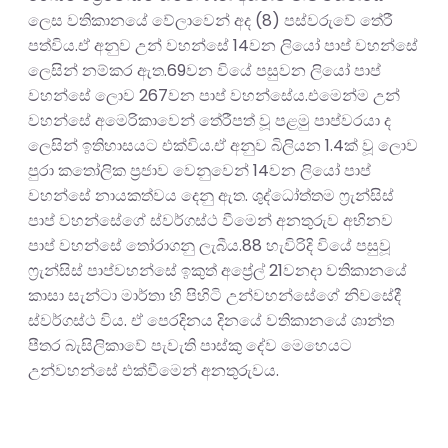
ලෙස වතිකානයේ වේලාවෙන් අද (8) පස්වරුවේ තේරී
පත්විය.ඒ අනුව උන් වහන්සේ 14වන ලියෝ පාප් වහන්සේ
ලෙසින් නම්කර ඇත.69වන වියේ පසුවන ලියෝ පාප්
වහන්සේ ලොව 267වන පාප් වහන්සේය.එමෙන්ම උන්
වහන්සේ අමෙරිකාවෙන් තේරීපත් වූ පළමු පාප්වරයා ද
ලෙසින් ඉතිහාසයට එක්විය.ඒ අනුව බිලියන 1.4ක් වූ ලොව
පුරා කතෝලික ප්‍රජාව වෙනුවෙන් 14වන ලියෝ පාප්
වහන්සේ නායකත්වය දෙනු ඇත. ශුද්ධෝත්තම ෆ්‍රැන්සිස්
පාප් වහන්සේගේ ස්වර්ගස්ථ වීමෙන් අනතුරුව අභිනව
පාප් වහන්සේ තෝරාගනු ලැබීය.88 හැවිරිදි වියේ පසුවූ
ෆ්‍රැන්සිස් පාප්වහන්සේ ඉකුත් අප්‍රේල් 21වනදා වතිකානයේ
කාසා සැන්ටා මාර්තා හි පිහිටි උන්වහන්සේගේ නිවසේදී
ස්වර්ගස්ථ විය. ඒ පෙරදිනය දිනයේ වතිකානයේ ශාන්ත
පීතර බැසිලිකාවේ පැවැති පාස්කු දේව මෙහෙයට
උන්වහන්සේ එක්වීමෙන් අනතුරුවය.