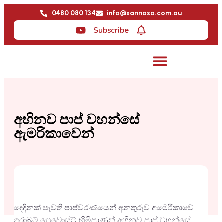
0480 080 134
info@sannasa.com.au
Subscribe
අභිනව පාප් වහන්සේ
ඇමරිකාවෙන්
දෙදිනක් පැවති පාප්වරණයෙන් අනතුරුව අමෙරිකාවේ
රොබට් ප්‍රෙවොස්ට් හිමිපාණන් අභිනව පාප් වහන්සේ