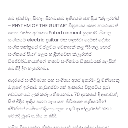
මේ දවස්වල සිංහල සිනමාවේ අතිශයම ජනප්‍රිය “ක්ලැරන්ස්
– RHYTHM OF THE GUITAR” චිත්‍රපටය ඔබේ නගරයටත්
ගෙන එන්න අවකාශ Entertainment සූදානම්. සිංහල
සංගීතයට electric guitar එක හඳුන්වා දෙමින් දේශීය
සංගීත තන්ත්‍රයේ විප්ලවීය වෙනසක් කළ “සිංහල පොප්
සංගීතයේ පියා” ලෙස හැඳින්වෙන ක්ලැරන්ස්
විජේවර්ධනයන්ගේ කතාව සංගීතමය චිත්‍රපටයක් ලෙසින්
මෙහිදී දිග හැරෙනවා.
ආදරයේ සංකීර්ණතා සහ සංගීතය අතර අතරමං වූ මිනිසෙකු
ඔහුගේ ඉරණම හැඩගස්වා ගත් ආකාරය චිත්‍රපටිය පුරා
අවධානයට ලක් කරලා තියෙනවා. 70 දශකයේ දී ආශාවන්,
සිත් බිඳීම් ආදිය සමග ගලා යන ජීවිතයක සැරිසරමින්
කීර්තිමත් සංගීතවේදියකු ලෙස නැගී ආ ක්ලැරන්ස් ඔබට
මෙහිදී මුණ ගැසිය හැකියි.
තුසිත විජයසේන නිෂ්පාදනයෙන් තේජා ඉද්දමල්ගොඩ