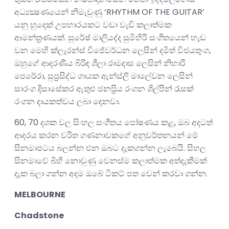
අධ්‍යක්‍ෂණයෙන් නිමැවුණු ‘RHYTHM OF THE GUITAR’
යනු හුදෙක් උපහාරයකට වඩා වැඩි කලාත්මක
ආමන්ත්‍රණයක්. සුරේෂ් මාලියද්ද සුමිහිරි සංගීතයෙන් හැඩ
වන මෙහි ක්ලැරන්ස් විජේවර්ධන ලෙසින් දමිත් විජයතුංග,
ඔහුගේ ආදරණීය බිරිඳ ශීලා රාමදාස ලෙසින් නිහාරි
පෙරේරා, සුප්‍රසිද්ධ ගායක ඇන්ස්ලි මාලේවන ලෙසින්
සාරංග දිසාසේකර ඇතුළු ජනප්‍රිය රංගන ශිල්පීන් රැසක්
රංගන දායකත්වය ලබා දෙනවා.
60, 70 දශක වල සිංහල සංගීතය පෝෂණය කළ, ඔබ අදටත්
ආදරය කරන චරිත ගණනාවකගේ අනුවර්තනයන් මේ
සිනමාපටය බලන්න එන ඔබට දැකගන්න ලැබෙයි. සිහල
සිනමාවේ බිහි නොවුණු වෙනස්ම කලාත්මක අත්දැකීමක්
දැක බලා ගන්න අදම ඔබේ ටිකට් පත වෙන් කරවා ගන්න.
MELBOURNE
Chadstone