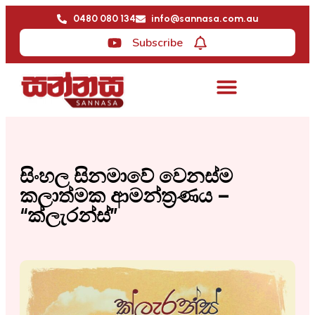
0480 080 134
info@sannasa.com.au
Subscribe
සිංහල සිනමාවේ වෙනස්ම
කලාත්මක ආමන්ත්‍රණය –
“ක්ලැරන්ස්”