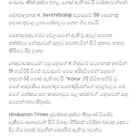
සංඛ්‍යාව 41ක් දක්වා ඉහළ ගොස් ඇති බවයි වාර්තා වන්නේ.
දේශපාලනඥ V. Senthilbalaji පැවසුවේ 58 දෙනෙකු
පමණ තුවාල ලබා රෝහලට ගෙන ගිය බවයි.
සෙනසුරාදා, එරට වේලාවෙන් ඇති වූ අවුල් සහගත
තත්ත්වය හේතුවෙන් ඔහුට පවත්වමින් සිටි කතාව නතර
කිරීමට සිදු වුණා.
ඛේදවාචකයෙන් පසු ඔහුගේ X ගිණුමේ සටහනක් තබමින්
51 හැවිරිදි විජේ පැවසුවේ මෙම අසිදුවීමෙන් ඔහුගේ
හදවත බිඳී ගොස් ඇති බවයි. “Karur හිදී ජීවිත අහිමි වූ
මගේ ආදරණීය සහෝදර සහෝදරියන්ගේ පවුල්වලට මම
මගේ ශෝකය සහ කණගාටුව පළ කරනවා” යනුවෙන් ඔහු
සටහන් තබා තිබුණා.
Hindustan Times පුවත්පත දක්වා තිබුණේ විජේව
දැකීමට ආශාවෙන් සිටි විශාල පිරිසක් වේදිකා බාධක දෙසට
දිව ගිය බවත්, එමඟින් තෙරපීම ඇති වූ බවත්ය.