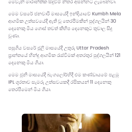
මෙවැනි මාරාන්තික සිදුවීම් නිතර අසන්නට ලැබෙනවා.
මෙම වසරේ ජනවාරි මාසයේදී ඉන්දියාවේ Kumbh Mela
ආගමික උත්සවයේදී ඇති වූ තෙරපීමකින් පුද්ගලයින් 30
දෙනෙකු මිය ගොස් තවත් කිහිප දෙනෙකුට තුවාල සිදු
වුණා.
පසුගිය වසරේ ජූලි මාසයේදී උතුරු Uttar Pradesh
ප්‍රාන්තයේ හින්දු ආගමික රැස්වීමක් අතරතුර පුද්ගලයින් 121
දෙනෙකු මිය ගියා.
මෙම ජුනි මාසයේදී බැංගලෝර්හිදී එම කණ්ඩායමේ පළමු
IPL ශූරතාව සැමරූ උත්සවයකදී රසිකයන් 11 දෙනෙකු
තෙරපීමෙන් මිය ගියා.