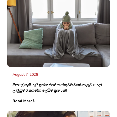
August 7, 2026
සීතලේ ගැහි ගැහි ඉන්න එපා! සාක්කුවට බරක් නැතුව ගෙදර
උණුසුම රැකගන්න ලේසිම ක්‍රම 5ක්!
Read More