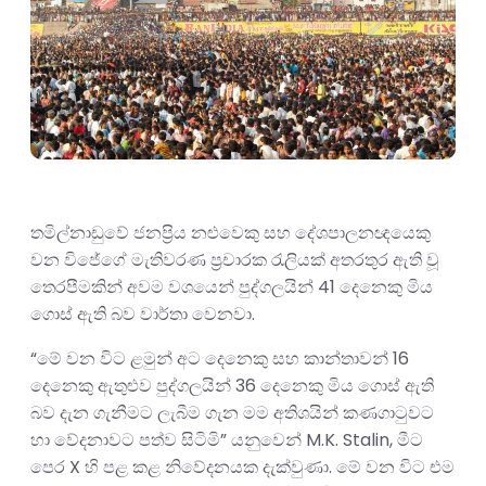
තමිල්නාඩුවේ ජනප්‍රිය නළුවෙකු සහ දේශපාලනඥයෙකු
වන විජේගේ මැතිවරණ ප්‍රචාරක රැලියක් අතරතුර ඇති වූ
තෙරපීමකින් අවම වශයෙන් පුද්ගලයින් 41 දෙනෙකු මිය
ගොස් ඇති බව වාර්තා වෙනවා.
“මේ වන විට ළමුන් අට දෙනෙකු සහ කාන්තාවන් 16
දෙනෙකු ඇතුළුව පුද්ගලයින් 36 දෙනෙකු මිය ගොස් ඇති
බව දැන ගැනීමට ලැබීම ගැන මම අතිශයින් කණගාටුවට
හා වේදනාවට පත්ව සිටිමි” යනුවෙන් M.K. Stalin, මීට
පෙර X හි පළ කළ නිවේදනයක දැක්වුණා. මේ වන විට එම