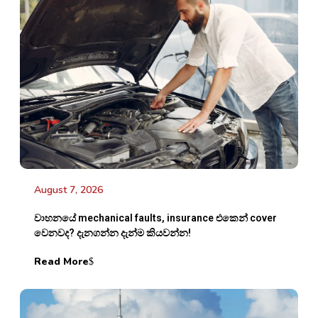
August 7, 2026
වාහනයේ mechanical faults, insurance එකෙන් cover
වෙනවද? දැනගන්න දැන්ම කියවන්න!
Read More