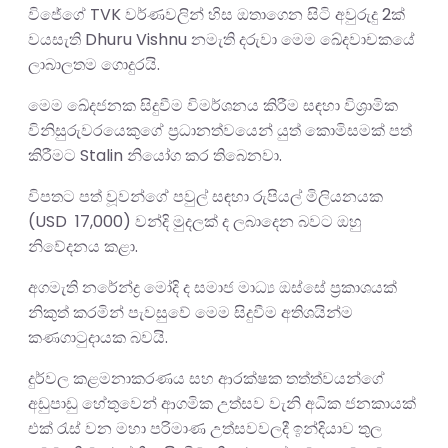
විජේගේ TVK වර්ණවලින් හිස ඔතාගෙන සිටි අවුරුදු 2ක්
වයසැති Dhuru Vishnu නමැති දරුවා මෙම ඛේදවාචකයේ
ලාබාලතම ගොදුරයි.
මෙම ඛේදජනක සිදුවීම විමර්ශනය කිරීම සඳහා විශ්‍රාමික
විනිසුරුවරයෙකුගේ ප්‍රධානත්වයෙන් යුත් කොමිසමක් පත්
කිරීමට Stalin නියෝග කර තිබෙනවා.
විපතට පත් වූවන්ගේ පවුල් සඳහා රුපියල් මිලියනයක
(USD 17,000) වන්දි මුදලක් ද ලබාදෙන බවට ඔහු
නිවේදනය කළා.
අගමැති නරේන්ද්‍ර මෝදි ද සමාජ මාධ්‍ය ඔස්සේ ප්‍රකාශයක්
නිකුත් කරමින් පැවසුවේ මෙම සිදුවීම අතිශයින්ම
කණගාටුදායක බවයි.
දුර්වල කළමනාකරණය සහ ආරක්ෂක තත්ත්වයන්ගේ
අඩුපාඩු හේතුවෙන් ආගමික උත්සව වැනි අධික ජනකායක්
එක් රැස් වන මහා පරිමාණ උත්සවවලදී ඉන්දියාව තුල