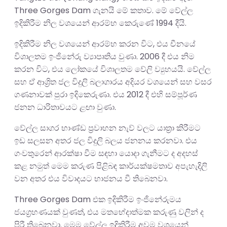
Three Gorges Dam ගැනයි මේ කතාව. මේ වේල්ල
ඉදිකිරීම නිල වශයෙන් ආරම්භ කෙරුණේ 1994 දීයි.
ඉදිකිරීම නිල වශයෙන් ආරම්භ කරන විට, එය චීනයේ
විශාලතම ඉංජිනේරු ව්‍යාපෘතිය වුණා. 2006 දී එය නිම
කරන විට, එය ලෝකයේ විශාලතම වේලි ව්‍යුහයයි. වේල්ල
සහ ඒ ආශ්‍රිත ජල විදුලි බලාගාරය අදියර වශයෙන් සහ වසර
ගණනාවක් පුරා ඉදිකෙරුණා. එය 2012 දී එහි සම්පූර්ණ
ජනන ධාරිතාවයට ළඟා වුණා.
වේල්ල සාගර භාණ්ඩ ප්‍රවාහන නැව් වලට යාත්‍රා කිරීමට
ඉඩ සලසන අතර ජල විදුලි බලය ජනනය කරනවා. එය
ගංවතුරෙන් ආරක්ෂා වීම සඳහා යොදා ගැනීමට ද අදහස්
කළ නමුත් මෙම කරුණ පිළිබඳ කාර්යක්ෂමතාව අපැහැදිලි
වන අතර එය විවාදයට භාජනය වී තිබෙනවා.
Three Gorges Dam එක ඉදිකිරීම ඉංජිනේරුමය
ජයග්‍රහණයක් වුණත්, එය මතභේදාත්මක කරුණු වලින් ද
පිරී තිබෙනවා. මෙම වේල්ල ඉදිකිරීම අවම වශයෙන්