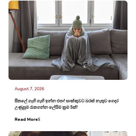
August 7, 2026
සීතලේ ගැහි ගැහි ඉන්න එපා! සාක්කුවට බරක් නැතුව ගෙදර
උණුසුම රැකගන්න ලේසිම ක්‍රම 5ක්!
Read More