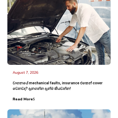
August 7, 2026
වාහනයේ mechanical faults, insurance එකෙන් cover
වෙනවද? දැනගන්න දැන්ම කියවන්න!
Read More