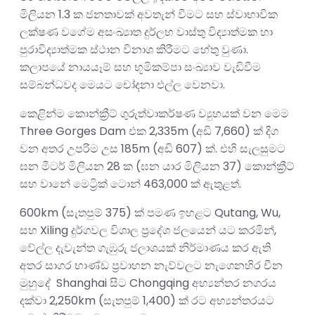
මිලියන 1.3 ක ජනතාවක් අවතැන් වීමට සහ ස්වාභාවික
ලක්ෂණ වගේම අසංඛ්‍යාත දුර්ලභ වාස්තු විද්‍යාත්මක හා
පුරාවිද්‍යාත්මක ස්ථාන විනාශ කිරීමට හේතු වුණා.
කලාපයේ නායයෑම් සහ භූමිකම්පා සංඛ්‍යාව වැඩිවීම
සම්බන්ධවද මෙයට චෝදනා එල්ල වෙනවා.
කෙළින්ම කොන්ක්‍රීට් ගුරුත්වාකර්ෂණ ව්‍යුහයක් වන මෙම
Three Gorges Dam එක 2,335m (අඩි 7,660) ක් දිග
වන අතර උපරිම උස 185m (අඩි 607) ක්. එහි සැලසුමට
ඝන මීටර් මිලියන 28 ක (ඝන යාර මිලියන 37) කොන්ක්‍රීට්
සහ වානේ මෙට්‍රික් ටොන් 463,000 ක් ඇතුළත්.
600km (සැතපුම් 375) ක් පමණ ඉහළට Qutang, Wu,
සහ Xiling දුර්ගවල විශාල ප්‍රදේශ ජලයෙන් යට කරමින්,
වේල්ල දැවැන්ත ගැඹුරු ජලාශයක් නිර්මාණය කර ඇති
අතර සාගර භාණ්ඩ ප්‍රවාහන නැව්වලට නැගෙනහිර චීන
මුහුදේ Shanghai සිට Chongqing අභ්‍යන්තර නගරය
දක්වා 2,250km (සැතපුම් 1,400) ක් රට අභ්‍යන්තරයට