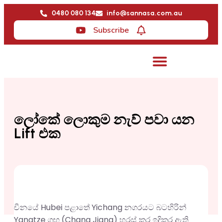
0480 080 134
info@sannasa.com.au
Subscribe
ලෝකේ ලොකුම නැව් පවා යන
Lift එක
චීනයේ Hubei පළාතේ Yichang නගරයට බටහිරින්
Yangtze ගඟ (Chang Jiang) හරස් කර ඉදිකර ඇති