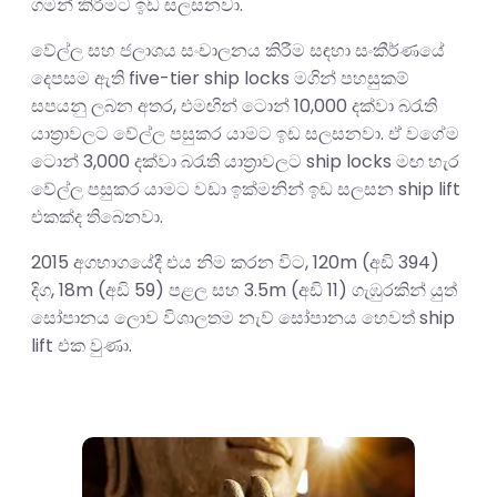
ගමන් කිරීමට ඉඩ සලසනවා.
වේල්ල සහ ජලාශය සංචාලනය කිරීම සඳහා සංකීර්ණයේ
දෙපසම ඇති five-tier ship locks මගින් පහසුකම්
සපයනු ලබන අතර, එමඟින් ටොන් 10,000 දක්වා බරැති
යාත්‍රාවලට වේල්ල පසුකර යාමට ඉඩ සලසනවා. ඒ වගේම
ටොන් 3,000 දක්වා බරැති යාත්‍රාවලට ship locks මඟ හැර
වේල්ල පසුකර යාමට වඩා ඉක්මනින් ඉඩ සලසන ship lift
එකක්ද තිබෙනවා.
2015 අගභාගයේදී එය නිම කරන විට, 120m (අඩි 394)
දිග, 18m (අඩි 59) පළල සහ 3.5m (අඩි 11) ගැඹුරකින් යුත්
සෝපානය ලොව විශාලතම නැව් සෝපානය හෙවත් ship
lift එක වුණා.