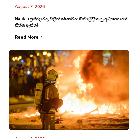
August 7, 2026
Naplan ප්‍රතිඵලවල වලින් කියවෙන ඕස්ට්‍රේලියානු අධ්‍යාපනයේ
තිත්ත ඇත්ත!
Read More