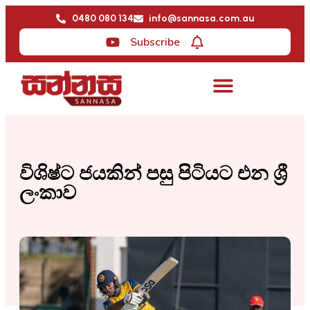
0480 080 134
info@sannasa.com.au
Subscribe
විශිෂ්ට ජයකින් පසු පිටියට එන ශ්‍රී
ලංකාව