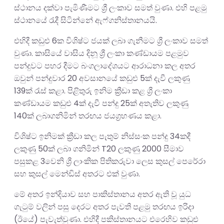
ස්ථානය දක්වා පැමිණීමට ශ්‍රී ලංකාව සමත් වුණා. එහි පළමු
ස්ථානයේ රැදී සිටින්නේ ඇෆ්ගනිස්තානයයි.
එහිදී කඩුළු 6ක විශිෂ්ට ජයක් ලබා ගැනීමට ශ්‍රී ලංකාව සමත්
වුණා. කාසියේ වාසිය දිනූ ශ්‍රී ලංකා කණ්ඩායම පළමුව
පන්දුවට පහර දීමට බංගලාදේශයට ආරාධනා කල අතර
ඔවුන් පන්දුවාර 20 අවසානයේ කඩුළු 5ක් දැවී ලකුණු
139ක් රැස් කළා. පිළිතුරු ඉනිම ක්‍රීඩා කළ ශ්‍රී ලංකා
කණ්ඩායම කඩුළු 4ක් දැවී පන්දු 25ක් අතැතිව ලකුණු
140ක් ලබාගනිමින් තරඟය ජයග්‍රහණය කළා.
විශිෂ්ට ඉනිමක් ක්‍රීඩා කල පැතුම් නිස්සංක පන්දු 34කදී
ලකුණු 50ක් ලබා ගනිමින් T20 ලකුණු 2000 සීමාව
පසුකළ 3වෙනි ශ්‍රී ලාංකික පිතිකරුවා ලෙස කුසල් පෙරේරා
සහ කුසල් මෙන්ඩිස් අතරට එක් වුණා.
මේ අතර ඉන්දියාව සහ පාකිස්තානය අතර ඇති වූ යුධ
ගැටුම් වලින් පසු දෙරට අතර පැවති පළමු තරඟය ඉරිදා
(ඊයේ) පැවැත්වුණා. එහිදී පකිස්තානයට එරෙහිව කඩුළු