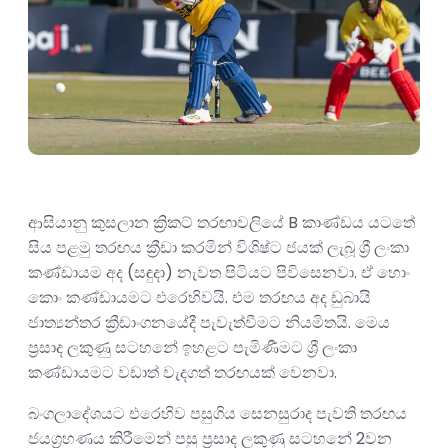
ආසියානු කුසලාන ක්‍රිකට් තරඟාවලියේ B කාණ්ඩය යටතේ
සිය පළමු තරඟය ක්‍රීඩා කරමින් විශිෂ්ට ජයක් ලැබූ ශ්‍රී ලංකා
කණ්ඩායම අද (සඳුදා) නැවත පිටියට පිවිසෙනවා. ඒ හොං
කොං කණ්ඩායමට එරෙහිවයි. එම තරඟය අද ඩුබායි
ජාත්‍යන්තර ක්‍රීඩාංගනයේදී පැවැත්වීමට නියමිතයි. මෙය
ප්‍රසාද ලකුණු සටහනේ ඉහළට පැමිණීමට ශ්‍රී ලංකා
කණ්ඩායමට වඩාත් වැදගත් තරඟයක් වෙනවා.
බංගලාදේශයට එරෙහිව පසුගිය සෙනසුරාද පැවති තරඟය
ජයග්‍රහණය කිරීමෙන් පසු ප්‍රසාද ලකුණු සටහනේ 2වන