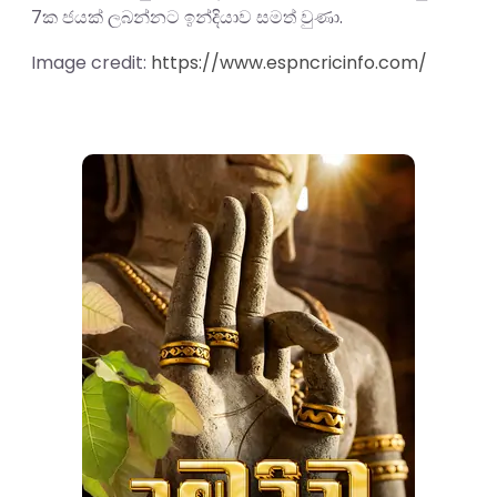
7ක ජයක් ලබන්නට ඉන්දියාව සමත් වුණා.
Image credit:
https://www.espncricinfo.com/