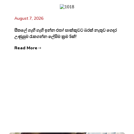
August 7, 2026
සීතලේ ගැහි ගැහි ඉන්න එපා! සාක්කුවට බරක් නැතුව ගෙදර
උණුසුම රැකගන්න ලේසිම ක්‍රම 5ක්!
Read More