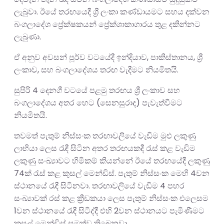
ලැබුවා. ඊයේ තරඟයෙදී ශ්‍රී ලංකා කණ්ඩායමට සහය දක්වන
බංගලාදේශ ප්‍රේක්ෂකයන් ප්‍රේක්ශාකාගාරය තුළ දකින්නට
ලැබුණා.
ඒ අනුව අවසන් පූර්ව වටයේදී ඉන්දියාව, පාකිස්තානය, ශ්‍රී
ලංකාව, සහ බංගලාදේශය තරඟ වැදීමට නියමිතයි.
සුපිරි 4 දෙනගී වටයේ පළමු තරඟය ශ්‍රී ලංකාව සහ
බංගලාදේශය අතර හෙට (සෙනසුරාද) පැවැත්වීමට
නියමිතයි.
තවමත් පැතුම් නිස්සංක තරඟාවලියේ වැඩිම මුළු ලකුණු
ලාභියා ලෙස රැඳී සිටින අතර තරඟයකදී රැස් කළ වැඩිම
ලකුණු සංඛ්‍යාවට හිමිකම් කියන්නේ ඊයේ තරඟයේදී ලකුණු
74ක් රැස් කළ කුසල් මෙන්ඩිස්. පැතුම් නිස්සංක මෙහි 4වන
ස්ථානයේ රැඳී සිටිනවා. තරඟාවලියේ වැඩිම 4 පහර
සංඛ්‍යාවක් රස් කළ ක්‍රීඩකයා ලෙස පැතුම් නිස්සංක එලෙසම
1වන ස්ථානයේ රැඳී සිටිද්දී එහි 2වන ස්ථානයට පැමිණීමට
කුසල් මෙන්ඩිස් සමත්ව තිබෙනවා.