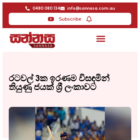
0480 080 134
info@sannasa.com.au
Subscribe
රටවල් 3ක ඉරණම විසඳමින්
තියුණු ජයක් ශ්‍රී ලංකාවට