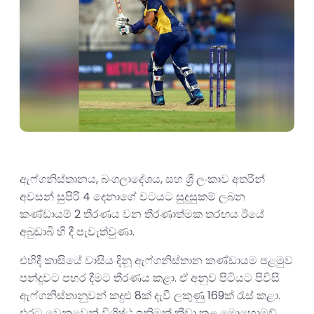
ඇෆ්ගනිස්තානය, බංගලාදේශය, සහ ශ්‍රී ලංකාව අතරින්
අවසන් සුපිරි 4 දෙනාගේ වටයට සුදුසුකම් ලබන
කණ්ඩායම් 2 තීරණය වන තීරණාත්මක තරඟය ඊයේ
අබුඩාබි හි දී පැවැත්වුණා.
එහිදී කාසියේ වාසිය දිනූ ඇෆ්ගනිස්තාන කණ්ඩායම පළමුව
පන්දුවට පහර දීමට තීරණය කළා. ඒ අනුව පිටියට පිවිසි
ඇෆ්ගනිස්තානුවන් කදුළු 8ක් දැවී ලකුණු 169ක් රැස් කළා.
එරට වෙනුවෙන් විශිෂ්ඨ ඉනිමක් ක්‍රීඩා කළ මොහොමඩ්