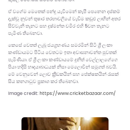
ඒ වගේම මෙතෙක් පන්දු යැවීමෙන් කැපී පෙනෙන දස්කම්
දැක්වූ නුවන් තුෂාර තරඟාවලියේ වැඩිම කඩුළු ලාභීන් අතර
සිව්වැනි තැනට සහ දුෂ්මන්ත චමීර එහි 5වන තැනට
පැමිණ තිබෙනවා.
කෙසේ වෙතත් ලැබූ ජයග්‍රහණය සමරමින් සිටි ශ්‍රී ලංකා
කණ්ඩායමට පිටිය වෙතටම ඉතා අවාසනාවන්ත පුවතක්
පැමිණියා. ඒ ශ්‍රී ලංකා කණ්ඩායමේ දුනිත් වෙල්ලාලගේගෙ
පියා හදිසි හෘදයාබාධයක් නිසා මෙලොවින් සමුගත් බවයි.
මේ වෙනුවෙන් ලොව ක්‍රීඩකයින් සහ පේක්ෂකයින් රැසක්
සිය කනගාටුව ප්‍රකාශ කර තිබෙනවා.
Image credit:
https://www.cricketbazaar.com/