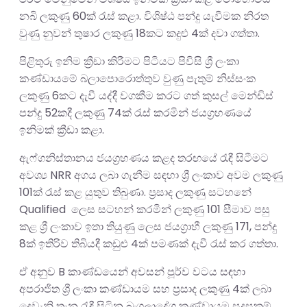
නබි ලකුණු 60ක් රැස් කළා. විශිෂ්ඨ පන්දු යැවීමක නිරත
වුණු නුවන් තුෂාර ලකුණු 18කට කදුළු 4ක් දවා ගත්තා.
පිළිතුරු ඉනිම ක්‍රීඩා කිරීමට පිටියට පිවිසි ශ්‍රී ලංකා
කණ්ඩායමේ බලාපොරොත්තුව වුණු පැතුම් නිස්සංක
ලකුණු 6කට දැවී යද්දී වගකීම කරට ගත් කුසල් මෙන්ඩිස්
පන්දු 52කදී ලකුණු 74ක් රැස් කරමින් ජයග්‍රහණයේ
ඉනිමක් ක්‍රීඩා කළා.
ඇෆ්ගනිස්තානය ජයග්‍රහණය කළද තරඟයේ රැඳී සිටීමට
අවශ්‍ය NRR අගය ලබා ගැනීම සඳහා ශ්‍රී ලංකාව අවම ලකුණු
101ක් රැස් කළ යුතුව තිබුණා. ප්‍රසාද ලකුණු සටහනේ
Qualified ලෙස සටහන් කරමින් ලකුණු 101 සීමාව පසු
කළ ශ්‍රී ලංකාව ඉතා තියුණු ලෙස ජයග්‍රාහී ලකුණු 171, පන්දු
8ක් ඉතිරිව තිබියදී කඩුළු 4ක් පමණක් දැවී රැස් කර ගත්තා.
ඒ අනුව B කාණ්ඩයෙන් අවසන් පූර්ව වටය සඳහා
අපරාජිත ශ්‍රී ලංකා කණ්ඩායම සහ ප්‍රසාද ලකුණු 4ක් ලබා
දෙවැනි තැන රැඳී සිටින බංගලාදේශ කණ්ඩායම සුදුසුකම්